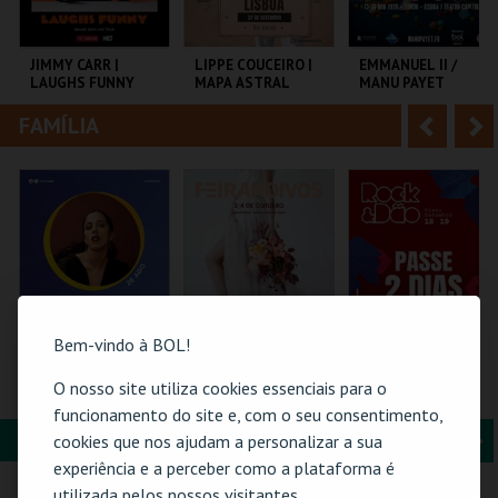
i
n
o
t
JIMMY CARR |
LIPPE COUCEIRO |
EMMANUEL II /
LAUGHS FUNNY
MAPA ASTRAL
MANU PAYET
r
e
FAMÍLIA
A
S
COLISEU DE LISBOA
LISBOA COMEDY
CAPITÓLIO.
CLUB
n
e
t
g
MAIS INFO
MAIS INFO
MAIS INFO
e
u
COMPRAR
COMPRAR
COMPRAR
r
i
i
n
Bem-vindo à BOL!
o
t
26-AGOSTO |
FEIRANOIVOS
ROCK & DÃO |
O nosso site utiliza cookies essenciais para o
FATACIL"26
PASSE 2 DIAS
r
e
funcionamento do site e, com o seu consentimento,
FORMAÇÃO & EDUCAÇÃO
A
S
cookies que nos ajudam a personalizar a sua
PARQ. FEIRAS E
EUROPARQUE
VISEU
experiência e a perceber como a plataforma é
EXPOSIÇÕES
n
e
utilizada pelos nossos visitantes.