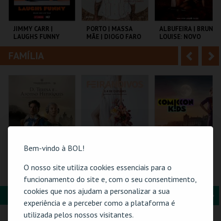
i
n
o
t
JIMMY CARR |
PORTO | MASSA
ALBUFEIRA | BRUNA
LAUGHS FUNNY
MÃE | DIOGO FARO
LOUISE: NOVO
r
e
SHOW
FAMÍLIA
A
S
COLISEU DE LISBOA
TEATRO HELENA SÁ
CENTRO
E COSTA
C.MARRIOTT
n
e
ALGARVE
t
g
MAIS INFO
MAIS INFO
MAIS INFO
e
u
COMPRAR
COMPRAR
COMPRAR
r
i
i
n
Bem-vindo à BOL!
o
t
O nosso site utiliza cookies essenciais para o
PULSEIRA DE
FEIRANOIVOS
COMIC-CON KIDS
ACESSO | VIAGEM
GUIMARÃES 2026 –
funcionamento do site e, com o seu consentimento,
r
e
MEDIEVAL EM
EDIÇÃO ESPECIAL
cookies que nos ajudam a personalizar a sua
TERRA DE SANTA
HALLOWEEN
FORMAÇÃO & EDUCAÇÃO
A
S
MARIA 2026
SANTA MARIA DA
EUROPARQUE
MULTIUSOS DE
experiência e a perceber como a plataforma é
FEIRA
GUIMARÃES
n
e
utilizada pelos nossos visitantes.