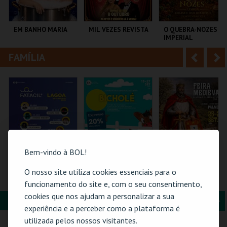
i
n
o
t
EM BANHO MARIA
MIL VEZES REVISTA
O QUEBRA-NOZES |
IMPERIAL
r
e
HERITAGE BALLET |
CLASSIC STAGE
FAMÍLIA
A
S
C CULTURAL
TEATRO POLITEAMA
COLISEU DE LISBOA
ANTÓNIO ALEIXO
n
e
t
g
MAIS INFO
MAIS INFO
MAIS INFO
e
u
COMPRAR
COMPRAR
COMPRAR
r
i
i
n
Bem-vindo à BOL!
o
t
O nosso site utiliza cookies essenciais para o
PASSE GERAL |
BICHOLÉ
FEIRA MEDIEVAL DE
FATACIL"26
PALMELA 2026
funcionamento do site e, com o seu consentimento,
r
e
cookies que nos ajudam a personalizar a sua
FORMAÇÃO & EDUCAÇÃO
A
S
PARQ. FEIRAS E
BOUTIQUE DA
CASTELO E CENTRO
experiência e a perceber como a plataforma é
EXPOSIÇÕES
CULTURA
HIST.
n
e
utilizada pelos nossos visitantes.