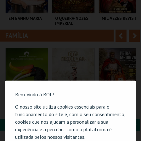
i
n
o
t
EM BANHO MARIA
O QUEBRA-NOZES |
MIL VEZES REVISTA
IMPERIAL
r
e
HERITAGE BALLET |
CLASSIC STAGE
FAMÍLIA
A
S
C CULTURAL
COLISEU DE LISBOA
TEATRO POLITEAMA
ANTÓNIO ALEIXO
n
e
t
g
MAIS INFO
MAIS INFO
MAIS INFO
e
u
COMPRAR
COMPRAR
COMPRAR
r
i
i
n
Bem-vindo à BOL!
o
t
O nosso site utiliza cookies essenciais para o
ZOO DE LOUROSA
MERCADO
FEIRA MEDIEVAL DE
MEDIEVAL | DIAS
PALMELA 2026
funcionamento do site e, com o seu consentimento,
r
e
MEDIEVAIS EM
cookies que nos ajudam a personalizar a sua
CASTRO MARIM
FORMAÇÃO & EDUCAÇÃO
A
S
2026
PARQUE
VILA DE CASTRO
CASTELO E CENTRO
experiência e a perceber como a plataforma é
ORNITOLÓGICO
MARIM
HIST.
n
e
utilizada pelos nossos visitantes.