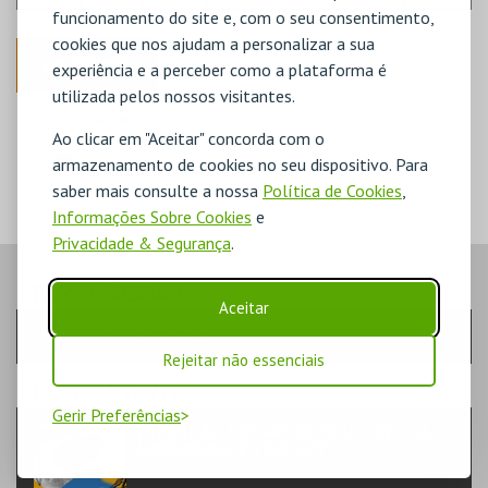
funcionamento do site e, com o seu consentimento,
cookies que nos ajudam a personalizar a sua
ANTERIOR
experiência e a perceber como a plataforma é
utilizada pelos nossos visitantes.
DISPONÍVEL
Ao clicar em "Aceitar" concorda com o
POUCO DISPONÍVEL
ESGOTADO
armazenamento de cookies no seu dispositivo. Para
saber mais consulte a nossa
Política de Cookies
,
Informações Sobre Cookies
e
Privacidade & Segurança
.
PASSO
- SESSÃO
Aceitar
Escolha a sessão pretendida
Rejeitar não essenciais
PASSO
- EVENTO
Gerir Preferências
EXPOSIÇÃO POP ART REVOLUTION – DA
MODERNIDADE À POP ART
TEATRO & ARTE | EXPOSIÇÃO