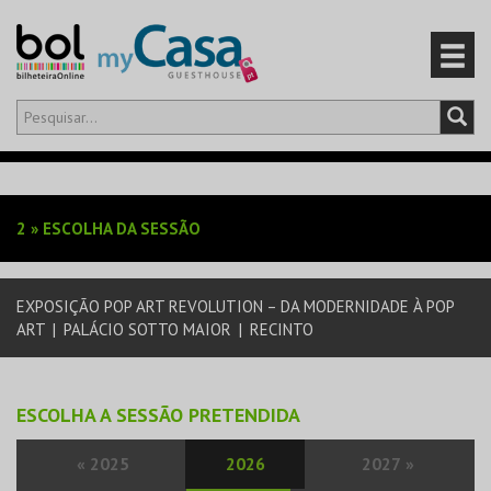
Olá,
iniciar sessão
PT
0
CARRINHO
2
»
ESCOLHA DA SESSÃO
EVENTOS
EXPOSIÇÃO POP ART REVOLUTION – DA MODERNIDADE À POP
CARTÕES
ART
|
PALÁCIO SOTTO MAIOR
|
RECINTO
PRODUTOS
ESCOLHA A SESSÃO PRETENDIDA
«
2025
2026
2027
»