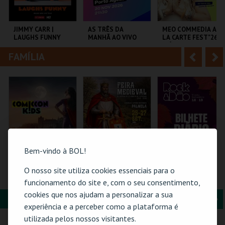
i
n
o
t
JIMMY CARR |
AS TRÊS DA
MEO COMMEDIA A
LAUGHS FUNNY
MANHÃ AO VIVO
LA CARTE FEST"26 |
r
e
INÊS AIRES
PEREIRA |
FAMÍLIA
A
S
NAMASTÊ
COLISEU DE LISBOA
COLISEU PORTO
COLISEU DE LISBOA
AGEAS
n
e
t
g
MAIS INFO
MAIS INFO
MAIS INFO
e
u
COMPRAR
COMPRAR
COMPRAR
r
i
i
n
Bem-vindo à BOL!
o
t
O nosso site utiliza cookies essenciais para o
COMIC-CON KIDS
FEIRA MEDIEVAL DE
ROCK & DÃO | 19
GUIMARÃES 2026 –
PALMELA 2026
SETEMBRO
funcionamento do site e, com o seu consentimento,
r
e
EDIÇÃO ESPECIAL
cookies que nos ajudam a personalizar a sua
HALLOWEEN
FORMAÇÃO & EDUCAÇÃO
A
S
MULTIUSOS DE
CASTELO E CENTRO
VISEU
experiência e a perceber como a plataforma é
GUIMARÃES
HIST.
n
e
utilizada pelos nossos visitantes.