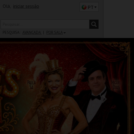
Olá,
iniciar sessão
PT
PESQUISA:
AVANÇADA
POR SALA
DISTRITO
SALA