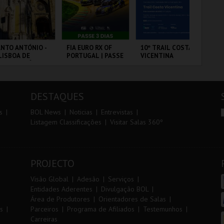
r
i
i
n
o
t
NTO ANTÓNIO -
FIA EURO RX OF
10º TRAIL COSTA
DIA
LISBOA DE
PORTUGAL | PASSE
VICENTINA
IN
r
e
NTO ANTÓNIO -
3 DIAS
MA
ERCURSO
20
VS
 - SANTO
CIRCUITO DE
SANTIAGO DO
PO
NTÓNIO
LOUSADA
CACÉM E SINES
DESTAQUES
MAIS INFO
MAIS INFO
MAIS INFO
s
BOL News
Noticias
Entrevistas
Listagem Classificações
Visitar Salas 360º
COMPRAR
COMPRAR
INSCREVER
PROJECTO
Visão Global
Adesão
Serviços
Entidades Aderentes
Divulgação BOL
Área de Produtores
Orientadores de Salas
s
Parceiros
Programa de Afiliados
Testemunhos
Carreiras