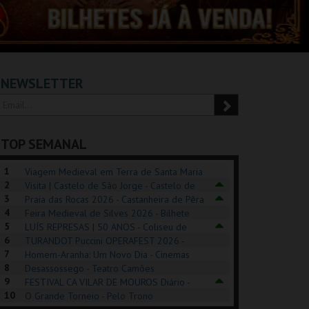
NEWSLETTER
TOP SEMANAL
1
Viagem Medieval em Terra de Santa Maria
2
2026 - Santa Maria da Feira
Visita | Castelo de São Jorge - Castelo de
3
São Jorge
Praia das Rocas 2026 - Castanheira de Pêra
4
Feira Medieval de Silves 2026 - Bilhete
5
Diário - Centro Histórico Silves
LUÍS REPRESAS | 50 ANOS - Coliseu de
6
Lisboa
TURANDOT Puccini OPERAFEST 2026 -
POSIÇÕES |
SHREK, O MUSICAL
PÉROLA – MELHOR
7
Convento da Cartuxa
Homem-Aranha: Um Novo Dia - Cinemas
HIBITIONS 2026
DE MIM
8
Cinemax Penafiel
Desassossego - Teatro Camões
9
FESTIVAL CA VILAR DE MOUROS Diário -
SEU DO ORIENTE.
TAGUSPARK
CASINO ESTORIL
TAG
10
Vilar de Mouros
O Grande Torneio - Pelo Trono