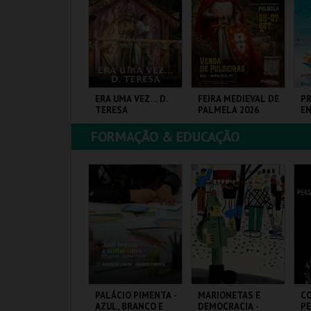
COMPRAR
COMPRAR
COMPRAR
OCK & DÃO | 19
ERA UMA VEZ… D.
FEIRA MEDIEVAL DE
PR
ETEMBRO
TERESA
PALMELA 2026
EN
FORMAÇÃO & EDUCAÇÃO
ISEU
SANTA MARIA DA
CASTELO E CENTRO
PR
FEIRA
HIST.
MAIS INFO
MAIS INFO
MAIS INFO
COMPRAR
COMPRAR
COMPRAR
MF YOUTH TALK -
PALÁCIO PIMENTA -
MARIONETAS E
C
UERRA, DIREITOS
AZUL, BRANCO E
DEMOCRACIA -
P