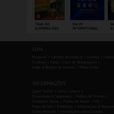
º CONSILCAR
TRAIL DO
DIA 29
SA
EIRAS TRAIL
ALMONDA 2026
INTERNATIONAL
A 
MASTERS FUTSAL
SA
2026 - SPORTING
P
CP VS PALMA
ÁBRICA DA
SERRA DE AIRE
PORTIMÃO ARENA
ML
FUTSAL
ÓLVORA
A
LOJA
MAIS INFO
MAIS INFO
MAIS INFO
Pesquisar
Carrinho de compras
Eventos
Cartõe
Produtos
Packs
Livro de Reclamações
Login & Registo de Clientes
Minha Conta
INSCREVER
INSCREVER
COMPRAR
INFORMAÇÕES
Quem Somos
Como Comprar
Privacidade & Segurança
Política de Cookies
Condições Gerais
Pontos de Venda
FAQ
Mapa de Site
Estatísticas
Informações & Reserva
Dados Pessoais
Informações sobre Cookies