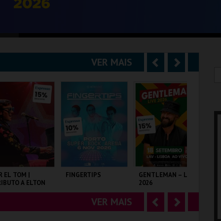
VER MAIS
A
S
n
e
t
g
e
u
r
i
i
n
o
t
R EL TOM |
FINGERTIPS
GENTLEMAN – LIVE
EX
IBUTO A ELTON
2026
EX
r
e
OHN
VER MAIS
A
S
LISEU DE LISBOA
SUPER BOCK ARENA
LAV
MU
n
e