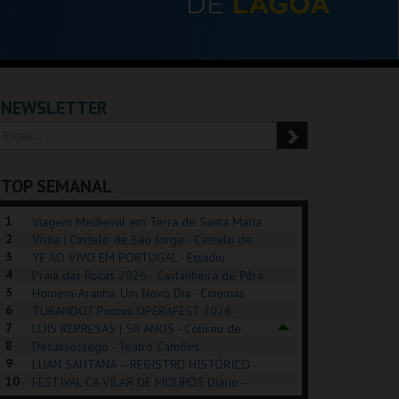
NEWSLETTER
TOP SEMANAL
1
Viagem Medieval em Terra de Santa Maria
2
2026 - Santa Maria da Feira
Visita | Castelo de São Jorge - Castelo de
3
São Jorge
YE AO VIVO EM PORTUGAL - Estádio
4
Algarve
Praia das Rocas 2026 - Castanheira de Pêra
5
Homem-Aranha: Um Novo Dia - Cinemas
6
Cinemax Penafiel
TURANDOT Puccini OPERAFEST 2026 -
POSIÇÕES |
SHREK, O MUSICAL
PIZZA MAN OEIRAS
PÉR
7
Convento da Cartuxa
LUÍS REPRESAS | 50 ANOS - Coliseu de
HIBITIONS 2026
DE 
8
Lisboa
Desassossego - Teatro Camões
9
LUAN SANTANA – REGISTRO HISTÓRICO -
SEU DO ORIENTE.
TAGUSPARK
TAGUSPARK
CAS
10
Estádio da Luz
FESTIVAL CA VILAR DE MOUROS Diário -