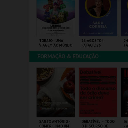
COMPRAR
COMPRAR
COMPRAR
ASSE 5 DIAS
TORAJO | UMA
26-AGOSTO |
24
MERCADO +
VIAGEM AO MUNDO
FATACIL"26
FA
ASTELO) | DIAS
DAS FRUTAS
EDIEVAIS EM
FORMAÇÃO & EDUCAÇÃO
ASTRO MARIM
ILA DE CASTRO
COLISEU DE LISBOA
PARQ. FEIRAS E
PA
026
ARIM
EXPOSIÇÕES
EX
MAIS INFO
MAIS INFO
MAIS INFO
COMPRAR
COMPRAR
COMPRAR
ARIONETAS E
SANTO ANTÓNIO -
DEBATÍVEL – TODO
IA
EMOCRACIA -
COMER COMO UM
O DISCURSO DE
- 