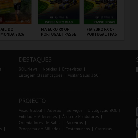
r
i
i
n
o
t
AIL DO
FIA EURO RX OF
FIA EURO RX OF
10
LMONDA 2026
PORTUGAL | PASSE
PORTUGAL | PASSE
VI
r
e
VIP 2 DIAS
3 DIAS
RRA DE AIRE
CIRCUITO DE
CIRCUITO DE
SA
LOUSADA
LOUSADA
CA
DESTAQUES
MAIS INFO
MAIS INFO
MAIS INFO
s
BOL News
Noticias
Entrevistas
Listagem Classificações
Visitar Salas 360º
INSCREVER
COMPRAR
COMPRAR
PROJECTO
Visão Global
Adesão
Serviços
Divulgação BOL
Entidades Aderentes
Área de Produtores
Orientadores de Salas
Parceiros
s
Programa de Afiliados
Testemunhos
Carreiras