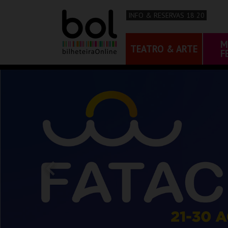
INFO & RESERVAS 18 20
M
TEATRO & ARTE
F