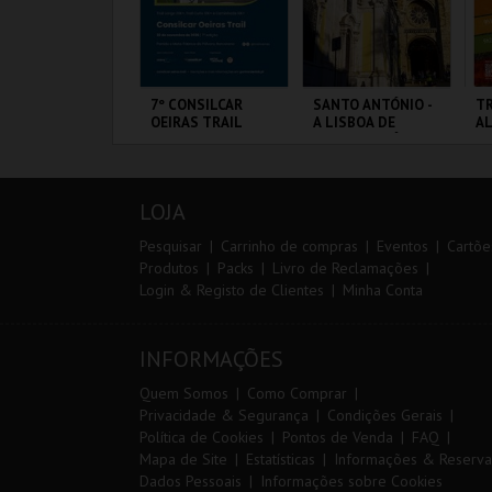
ARQUE AVENTURA
7º CONSILCAR
SANTO ANTÓNIO -
TR
OEIRAS TRAIL
A LISBOA DE
A
SANTO ANTÓNIO -
PERCURSO
ARQUE
FÁBRICA DA
ML - SANTO
SE
RNITOLÓGICO
PÓLVORA
ANTÓNIO
LOJA
MAIS INFO
MAIS INFO
MAIS INFO
Pesquisar
Carrinho de compras
Eventos
Cartõe
Produtos
Packs
Livro de Reclamações
Login & Registo de Clientes
Minha Conta
COMPRAR
INSCREVER
COMPRAR
INFORMAÇÕES
Quem Somos
Como Comprar
Privacidade & Segurança
Condições Gerais
Política de Cookies
Pontos de Venda
FAQ
Mapa de Site
Estatísticas
Informações & Reserva
Dados Pessoais
Informações sobre Cookies