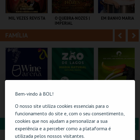
i
n
o
t
MIL VEZES REVISTA
O QUEBRA-NOZES |
EM BANHO MARIA
IMPERIAL
r
e
HERITAGE BALLET |
CLASSIC STAGE
FAMÍLIA
A
S
TEATRO POLITEAMA
COLISEU DE LISBOA
C CULTURAL
ANTÓNIO ALEIXO
n
e
t
g
MAIS INFO
MAIS INFO
MAIS INFO
e
u
COMPRAR
COMPRAR
COMPRAR
r
i
i
n
Bem-vindo à BOL!
o
t
O nosso site utiliza cookies essenciais para o
WINE ARENA 2026 |
VISITA O ZOO DE
ZOO DE LOUROSA
DIÁRIO
LAGOS | 2026
funcionamento do site e, com o seu consentimento,
r
e
cookies que nos ajudam a personalizar a sua
FORMAÇÃO & EDUCAÇÃO
A
S
PÓVOA ARENA.
ZOO DE LAGOS
PARQUE
experiência e a perceber como a plataforma é
ORNITOLÓGICO
n
e
utilizada pelos nossos visitantes.