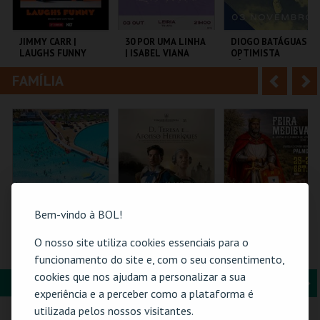
i
n
o
t
JIMMY CARR |
30 POR UMA LINHA
DIOGO BATÁGUAS |
LAUGHS FUNNY
| ISABEL VIANA
OPTIMISTA
r
e
CÉPTICO
FAMÍLIA
A
S
COLISEU DE LISBOA
SALAJAIME SALAZAR
TAGV
SAMPAIO
n
e
t
g
MAIS INFO
MAIS INFO
MAIS INFO
e
u
COMPRAR
COMPRAR
COMPRAR
r
i
i
n
Bem-vindo à BOL!
o
t
O nosso site utiliza cookies essenciais para o
PRAIA DAS ROCAS -
BILHETE DIÁRIO |
FEIRA MEDIEVAL DE
ENTRADAS 2026
VIAGEM MEDIEVAL
PALMELA 2026
funcionamento do site e, com o seu consentimento,
r
e
EM TERRA DE
cookies que nos ajudam a personalizar a sua
SANTA MARIA 2026
FORMAÇÃO & EDUCAÇÃO
A
S
PRAIA DAS ROCAS
SANTA MARIA DA
CASTELO E CENTRO
experiência e a perceber como a plataforma é
FEIRA
HIST.
n
e
utilizada pelos nossos visitantes.