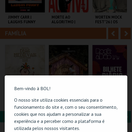
i
n
o
t
JIMMY CARR |
MORTE AO
WORTEN MOCK
LAUGHS FUNNY
ALGORITMO |
FEST"26 | OS
r
e
DANIEL DUNCAN
PRIMOS
EM PORTUGAL
FAMÍLIA
A
S
COLISEU DE LISBOA
TEATRO DA
CINEMA SÃO JORGE .
COMUNA
n
e
t
g
MAIS INFO
MAIS INFO
MAIS INFO
e
u
COMPRAR
COMPRAR
COMPRAR
r
i
i
n
Bem-vindo à BOL!
o
t
O nosso site utiliza cookies essenciais para o
PASSE 5 DIAS
ERA UMA VEZ… D.
ROCK & DÃO | 19
(MERCADO +
TERESA
SETEMBRO
funcionamento do site e, com o seu consentimento,
r
e
CASTELO) | DIAS
cookies que nos ajudam a personalizar a sua
MEDIEVAIS EM
FORMAÇÃO & EDUCAÇÃO
A
S
CASTRO MARIM
VILA DE CASTRO
SANTA MARIA DA
VISEU
experiência e a perceber como a plataforma é
2026
MARIM
FEIRA
n
e
utilizada pelos nossos visitantes.