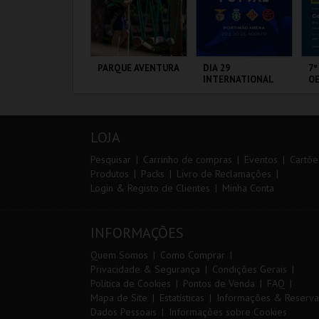
RAIL DO
PARQUE AVENTURA
DIA 29
7º
LMONDA 2026
INTERNATIONAL
OE
MASTERS FUTSAL
2026 - SPORTING
CP VS PALMA
ERRA DE AIRE
PARQUE
PORTIMÃO ARENA
FÁ
FUTSAL
ORNITOLÓGICO
PÓ
LOJA
MAIS INFO
MAIS INFO
MAIS INFO
Pesquisar
Carrinho de compras
Eventos
Cartõe
Produtos
Packs
Livro de Reclamações
Login & Registo de Clientes
Minha Conta
INSCREVER
COMPRAR
COMPRAR
INFORMAÇÕES
Quem Somos
Como Comprar
Privacidade & Segurança
Condições Gerais
Política de Cookies
Pontos de Venda
FAQ
Mapa de Site
Estatísticas
Informações & Reserva
Dados Pessoais
Informações sobre Cookies