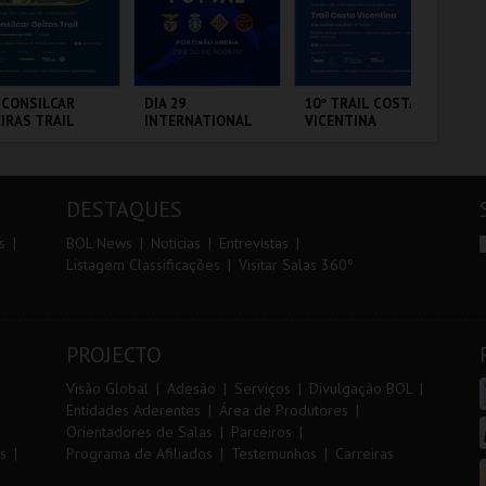
r
i
i
n
o
t
 CONSILCAR
DIA 29
10º TRAIL COSTA
FI
IRAS TRAIL
INTERNATIONAL
VICENTINA
PO
r
e
MASTERS FUTSAL
VIP
2026 - SL BENFICA
VS FC JIMBEE CAR
BRICA DA
PORTIMÃO ARENA
SANTIAGO DO
CI
LVORA
CACÉM E SINES
LO
DESTAQUES
MAIS INFO
MAIS INFO
MAIS INFO
s
BOL News
Noticias
Entrevistas
Listagem Classificações
Visitar Salas 360º
INSCREVER
COMPRAR
INSCREVER
PROJECTO
Visão Global
Adesão
Serviços
Divulgação BOL
Entidades Aderentes
Área de Produtores
Orientadores de Salas
Parceiros
s
Programa de Afiliados
Testemunhos
Carreiras