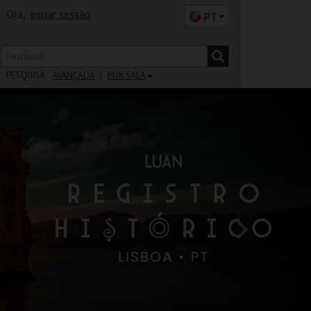
Olá,
iniciar sessão
PT
PESQUISA:
AVANÇADA
POR SALA
DISTRITO
SALA