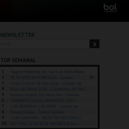
NEWSLETTER
TOP SEMANAL
1
Viagem Medieval em Terra de Santa Maria
2
2026 - Santa Maria da Feira
YE AO VIVO EM PORTUGAL - Estádio
3
Algarve
Visita | Castelo de São Jorge - Castelo de
4
São Jorge
Praia das Rocas 2026 - Castanheira de Pêra
5
Homem-Aranha: Um Novo Dia - Cinemas
6
Cinemax Penafiel
TURANDOT Puccini OPERAFEST 2026 -
POSIÇÕES |
SHREK, O MUSICAL
PIZZA MAN OEIRAS
PÉR
7
Convento da Cartuxa
LUÍS REPRESAS | 50 ANOS - Coliseu de
HIBITIONS 2026
DE 
8
Lisboa
Desassossego - Teatro Camões
9
LUAN SANTANA – REGISTRO HISTÓRICO -
SEU DO ORIENTE.
TAGUSPARK
TAGUSPARK
CAS
10
Estádio da Luz
FESTIVAL CA VILAR DE MOUROS Diário -