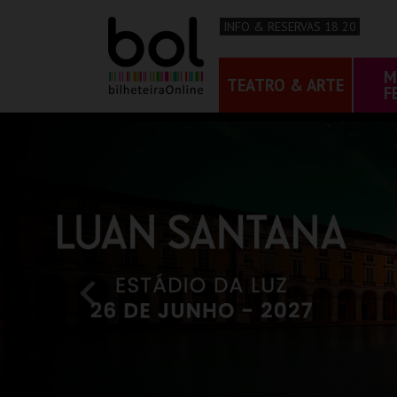
INFO & RESERVAS 18 20
M
TEATRO & ARTE
F