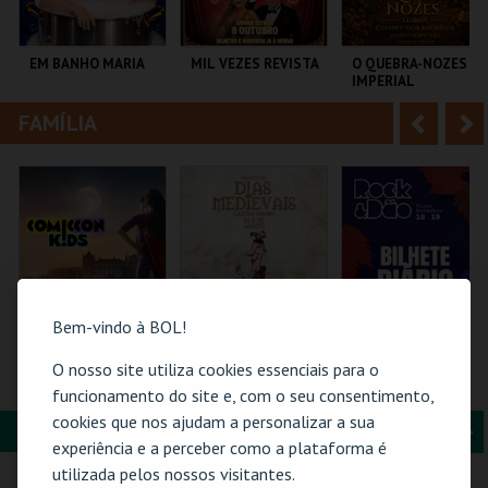
i
n
o
t
EM BANHO MARIA
MIL VEZES REVISTA
O QUEBRA-NOZES |
IMPERIAL
r
e
HERITAGE BALLET |
CLASSIC STAGE
FAMÍLIA
A
S
C CULTURAL
TEATRO POLITEAMA
COLISEU DE LISBOA
ANTÓNIO ALEIXO
n
e
t
g
MAIS INFO
MAIS INFO
MAIS INFO
e
u
COMPRAR
COMPRAR
COMPRAR
r
i
i
n
Bem-vindo à BOL!
o
t
O nosso site utiliza cookies essenciais para o
COMIC-CON KIDS
MERCADO
ROCK & DÃO | 18
GUIMARÃES 2026 –
MEDIEVAL | DIAS
SETEMBRO
funcionamento do site e, com o seu consentimento,
r
e
EDIÇÃO ESPECIAL
MEDIEVAIS EM
cookies que nos ajudam a personalizar a sua
HALLOWEEN
CASTRO MARIM
FORMAÇÃO & EDUCAÇÃO
A
S
2026
MULTIUSOS DE
VILA DE CASTRO
VISEU
experiência e a perceber como a plataforma é
GUIMARÃES
MARIM
n
e
utilizada pelos nossos visitantes.