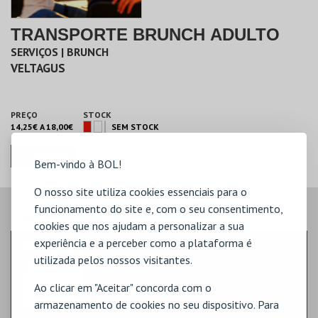
TRANSPORTE BRUNCH ADULTO
SERVIÇOS | BRUNCH
VELTAGUS
PREÇO
STOCK
14,25€ A 18,00€
SEM STOCK
COMPRAR
Bem-vindo à BOL!
O nosso site utiliza cookies essenciais para o
funcionamento do site e, com o seu consentimento,
VEJA AINDA:
cookies que nos ajudam a personalizar a sua
experiência e a perceber como a plataforma é
NOITE LISBOETA A BORDO
utilizada pelos nossos visitantes.
FAMÍLIA | CRUZEIROS FLUVIAIS
BLUE CRUISES
Ao clicar em "Aceitar" concorda com o
PRÍNCIPE DO TEJO
armazenamento de cookies no seu dispositivo. Para