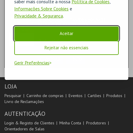
saber mais consulte a nossa
Política de Cookies
,
COMPRAR
+ INFO
Informações Sobre Cookies
e
Privacidade & Segurança
.
BLUE CRUISES - TÁGIDES BRUNCH |
PASSEIO DE BARCO 2026
FAMÍLIA | CRUZEIROS FLUVIAIS
Aceitar
BLUE CRUISES
BLUE CRUISES
Rejeitar não essenciais
COMPRAR
+ INFO
Gerir Preferências
LOJA
Pesquisar
Carrinho de compras
Eventos
Cartões
Produtos
Livro de Reclamações
AUTENTICAÇÃO
Login & Registo de Clientes
Minha Conta
Produtores
Orientadores de Salas