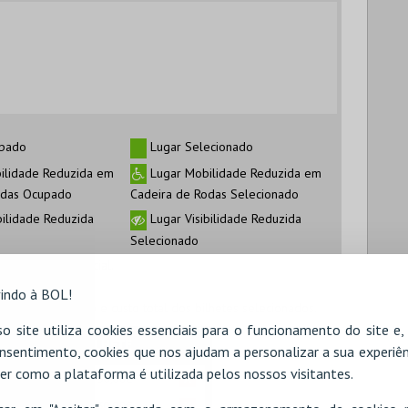
pado
Lugar Selecionado
ilidade Reduzida em
Lugar Mobilidade Reduzida em
odas Ocupado
Cadeira de Rodas Selecionado
bilidade Reduzida
Lugar Visibilidade Reduzida
Selecionado
istanciamento social.
indo à BOL!
antidade, tipo e custo total dos bilhetes selecionados.
o site utiliza cookies essenciais para o funcionamento do site e
nsentimento, cookies que nos ajudam a personalizar a sua experiên
er como a plataforma é utilizada pelos nossos visitantes.