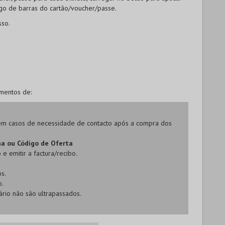
igo de barras do cartão/voucher/passe.
sso.
ementos de:
e em casos de necessidade de contacto após a compra dos
na ou Código de Oferta
e emitir a factura/recibo.
s.
o.
rio não são ultrapassados.