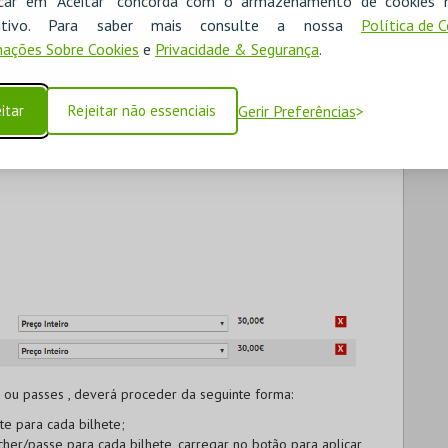
icar em "Aceitar" concorda com o armazenamento de cookies 
ositivo. Para saber mais consulte a nossa
Política de 
ações Sobre Cookies
e
Privacidade & Segurança
.
itar
Rejeitar não essenciais
Gerir Preferências
sso.
s ou passes
, deverá proceder da seguinte forma:
e para cada bilhete;
cher/passe para cada bilhete, carregar no botão para aplicar