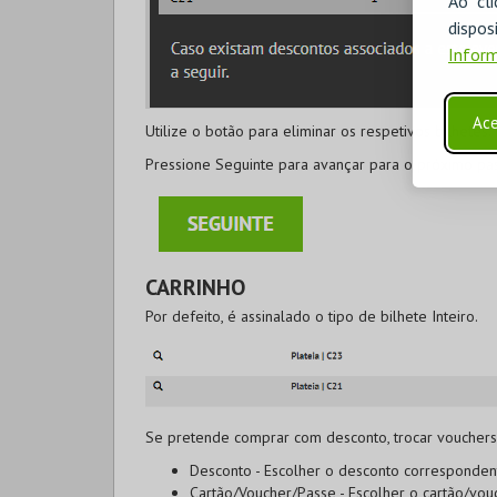
Ao cl
disp
Inform
Ace
Utilize o botão
para eliminar os respetivos bilhetes.
Pressione
Seguinte
para avançar para o próximo pa
CARRINHO
Por defeito, é assinalado o tipo de bilhete Inteiro.
Se pretende
comprar com desconto, trocar voucher
Desconto
- Escolher o desconto correspondent
Cartão/Voucher/Passe
- Escolher o cartão/vou