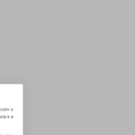
, com o
cia e a