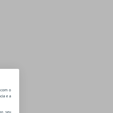
, com o
cia e a
no seu