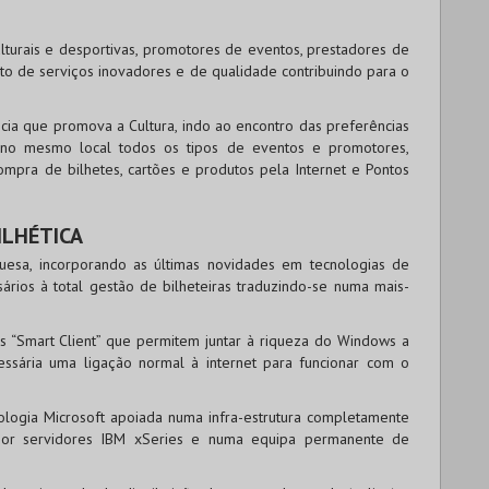
lturais e desportivas, promotores de eventos, prestadores de
nto de serviços inovadores e de qualidade contribuindo para o
ia que promova a Cultura, indo ao encontro das preferências
 no mesmo local todos os tipos de eventos e promotores,
ompra de bilhetes, cartões e produtos pela Internet e Pontos
ILHÉTICA
uesa, incorporando as últimas novidades em tecnologias de
ários à total gestão de bilheteiras traduzindo-se numa mais-
s “Smart Client” que permitem juntar à riqueza do Windows a
essária uma ligação normal à internet para funcionar com o
nologia Microsoft apoiada numa infra-estrutura completamente
 por servidores IBM xSeries e numa equipa permanente de