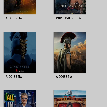
COMPRAR
COMPRAR
A ODISSEIA
PORTUGUESE LOVE
CASA DO CINEMA
CINETEATRO
DE COIMBRA
ANADIA
MAIS INFO
MAIS INFO
COMPRAR
COMPRAR
A ODISSEIA
A ODISSEIA
AUD. MUN. PESO DA
CINE TEATRO JOÃO
RÉGUA
VERDE