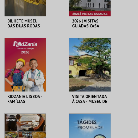
BILHETE MUSEU
2026 | VISITAS
DAS DUAS RODAS
GUIADAS CASA
MUSEU EGAS
MONIZ
M2R
CASA-MUSEU EGAS
MONIZ
MAIS INFO
MAIS INFO
COMPRAR
COMPRAR
KIDZANIA LISBOA -
VISITA ORIENTADA
FAMÍLIAS
À CASA - MUSEU DE
CAMILO
KIDZANIA
LOJA DA CASA-
MUSEU CAMILO
MAIS INFO
MAIS INFO