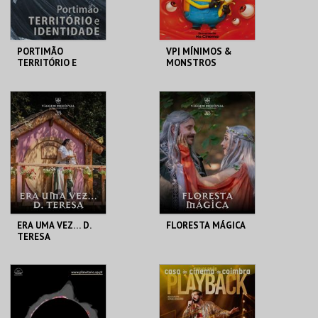
PORTIMÃO
VP| MÍNIMOS &
TERRITÓRIO E
MONSTROS
IDENTIDADE
MUSEU DE
CINEMAS CINEMAX
PORTIMÃO
PENAFIEL
MAIS INFO
MAIS INFO
COMPRAR
COMPRAR
ERA UMA VEZ… D.
FLORESTA MÁGICA
TERESA
SANTA MARIA DA
SANTA MARIA DA
FEIRA
FEIRA
MAIS INFO
MAIS INFO