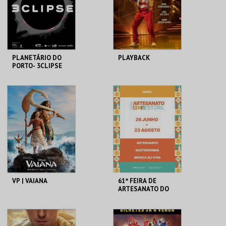
COMPRAR
COMPRAR
PLANETÁRIO DO
PLAYBACK
PORTO- 3CLIPSE
PLANETÁRIO DO
CASA DO CINEMA
PORTO
DE COIMBRA
MAIS INFO
MAIS INFO
COMPRAR
COMPRAR
VP | VAIANA
61ª FEIRA DE
ARTESANATO DO
ESTORIL
CINEMAS CINEMAX
FIARTIL
PENAFIEL