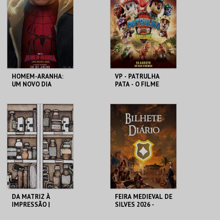
MAIS INFO
MAIS INFO
COMPRAR
COMPRAR
HOMEM-ARANHA:
VP - PATRULHA
UM NOVO DIA
PATA - O FILME
DOS DINOSSAUROS
CINEMAS CINEMAX
CINEMAS CINEMAX
PENAFIEL
PENAFIEL
MAIS INFO
MAIS INFO
COMPRAR
COMPRAR
DA MATRIZ À
FEIRA MEDIEVAL DE
IMPRESSÃO |
SILVES 2026 -
VISITAS
BILHETE DIÁRIO