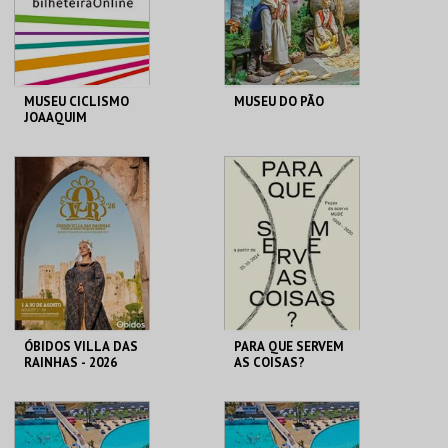
COMPRAR
COMPRAR
MUSEU CICLISMO
MUSEU DO PÃO
JOAAQUIM
AGOSTINHO
(VISITA GUIADA
P/ESCOLAS FORA
MUSEU DO CICLISMO
MUSEU DO PÃO
CONC.)
MAIS INFO
MAIS INFO
COMPRAR
ÓBIDOS VILLA DAS
PARA QUE SERVEM
RAINHAS - 2026
AS COISAS?
CERCA CASTELO DE
MUDE
ÓBIDOS