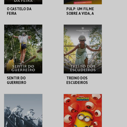
O CASTELO DA
PULP: UM FILME
FEIRA
SOBRE A VIDA, A
MORTE E
SUPERMERCADOS
SANTA MARIA DA
CASA DO CINEMA
FEIRA
DE COIMBRA
MAIS INFO
MAIS INFO
COMPRAR
COMPRAR
SENTIR DO
TREINO DOS
GUERREIRO
ESCUDEIROS
SANTA MARIA DA
SANTA MARIA DA
FEIRA
FEIRA
MAIS INFO
MAIS INFO
COMPRAR
COMPRAR