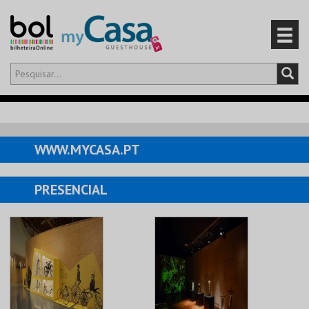
Olá,
iniciar sessão
PT
0
CARRINHO
WWW.MYCASA.PT
EVENTOS
PRESENCIAL
CARTÕES
PRODUTOS