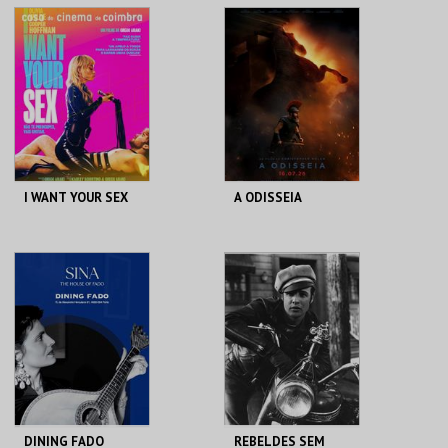
CURATORIAIS
MUSEU DO ORIENTE.
CENTRO HISTÓRICO
SILVES
MAIS INFO
MAIS INFO
INSCREVER
COMPRAR
I WANT YOUR SEX
A ODISSEIA
CASA DO CINEMA
CINEMAS CINEMAX
DE COIMBRA
PENAFIEL
MAIS INFO
MAIS INFO
COMPRAR
COMPRAR
DINING FADO
REBELDES SEM