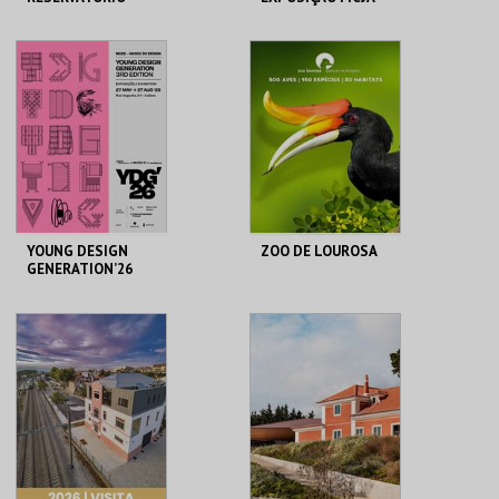
ATÉ 25 PESSOAS
RESERVATÓRIO
MUSEU DO CICLISMO
MAIS INFO
MAIS INFO
COMPRAR
COMPRAR
YOUNG DESIGN
ZOO DE LOUROSA
GENERATION’26
MUDE
PARQUE
ORNITOLÓGICO
MAIS INFO
MAIS INFO
COMPRAR
COMPRAR