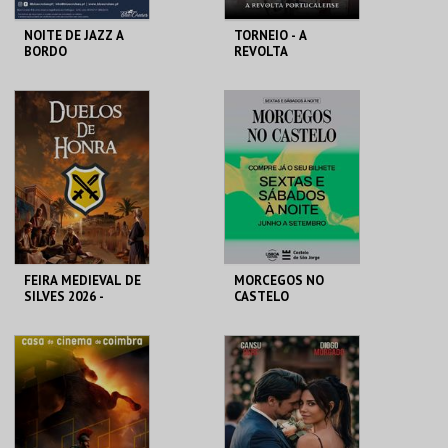
NOITE DE JAZZ A
TORNEIO - A
BORDO
REVOLTA
PORTUCALENSE
BLUE CRUISES
SANTA MARIA DA
FEIRA
MAIS INFO
MAIS INFO
COMPRAR
COMPRAR
FEIRA MEDIEVAL DE
MORCEGOS NO
SILVES 2026 -
CASTELO
DUELOS DE HONRA
CENTRO HISTÓRICO
CASTELO DE SÃO
SILVES
JORGE
MAIS INFO
MAIS INFO