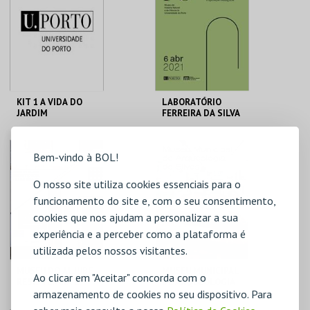
MAIS INFO
MAIS INFO
COMPRAR
COMPRAR
KIT 1 A VIDA DO
LABORATÓRIO
JARDIM
FERREIRA DA SILVA
GALERIA DA
MHNC-UP - POLO
Bem-vindo à BOL!
BIODIVERSIDADE
CENTRAL
O nosso site utiliza cookies essenciais para o
MAIS INFO
MAIS INFO
funcionamento do site e, com o seu consentimento,
cookies que nos ajudam a personalizar a sua
COMPRAR
COMPRAR
experiência e a perceber como a plataforma é
utilizada pelos nossos visitantes.
MUSEU DO ALJUBE
MUSEU MUNICIPAL
Ao clicar em "Aceitar" concorda com o
RESISTÊNCIA E
DE ARQUEOLOGIA
armazenamento de cookies no seu dispositivo. Para
LIBERDADE