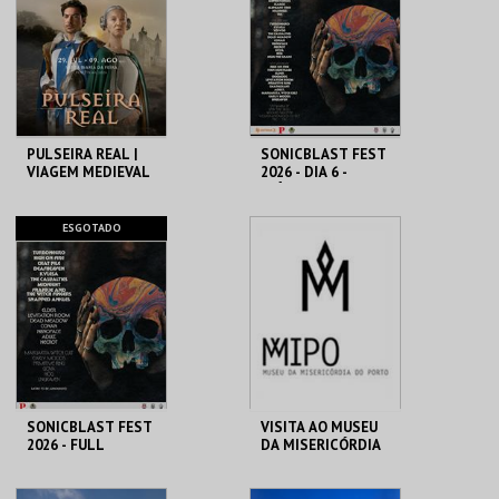
MAIS INFO
MAIS INFO
INSCREVER
COMPRAR
PULSEIRA REAL |
SONICBLAST FEST
VIAGEM MEDIEVAL
2026 - DIA 6 -
EM TERRA DE
DIÁRIO
SANTA MARIA 2026
SANTA MARIA DA
PRAIA DUNA DO
ESGOTADO
FEIRA
CALDEIRÃO
MAIS INFO
MAIS INFO
COMPRAR
SONICBLAST FEST
VISITA AO MUSEU
2026 - FULL
DA MISERICÓRDIA
FESTIVAL TICKET
DO PORTO - 2026