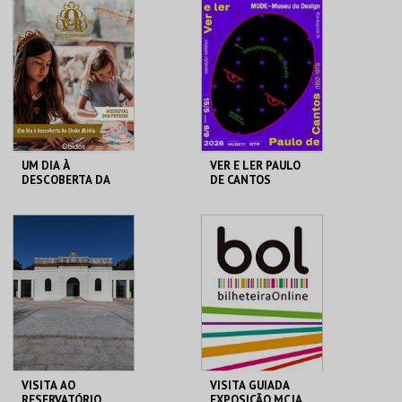
REAL FÁBRICA DO
SAND CITY
GELO
MAIS INFO
MAIS INFO
COMPRAR
COMPRAR
UM DIA À
VER E LER PAULO
DESCOBERTA DA
DE CANTOS
IDADE MÉDIA - 2026
CERCA CASTELO DE
MUDE
ÓBIDOS
MAIS INFO
MAIS INFO
COMPRAR
COMPRAR
VISITA AO
VISITA GUIADA
RESERVATÓRIO
EXPOSIÇÃO MCJA