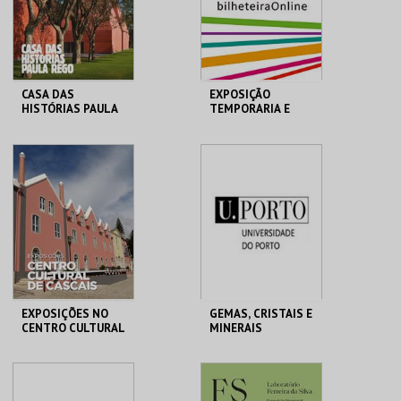
COMPRAR
COMPRAR
CASA DAS
EXPOSIÇÃO
HISTÓRIAS PAULA
TEMPORARIA E
REGO
PERMANENTE
MUSEU MUNICIPAL
CASA HIST. PAULA
MUSEU MUNICIPAL T.
REGO
VEDRAS
MAIS INFO
MAIS INFO
COMPRAR
COMPRAR
EXPOSIÇÕES NO
GEMAS, CRISTAIS E
CENTRO CULTURAL
MINERAIS
DE CASCAIS
CENTRO CULTURAL
MHNC-UP - POLO
CASCAIS
CENTRAL