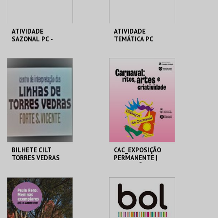
ATIVIDADE
ATIVIDADE
SAZONAL PC -
TEMÁTICA PC
SEMANA
MHNC-UP - POLO
MHNC-UP - POLO
CENTRAL
CENTRAL
MAIS INFO
MAIS INFO
COMPRAR
COMPRAR
BILHETE CILT
CAC_EXPOSIÇÃO
TORRES VEDRAS
PERMANENTE |
EXPOSIÇÃO
TEMPORÁRIA
MUSEU MUNICIPAL T.
CAC
VEDRAS
MAIS INFO
MAIS INFO