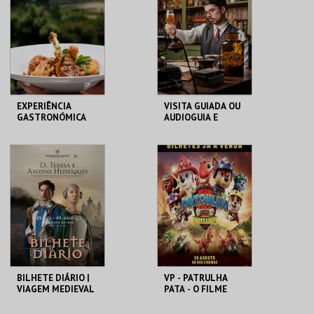
MAIS INFO
MAIS INFO
COMPRAR
COMPRAR
EXPERIÊNCIA
VISITA GUIADA OU
GASTRONÓMICA
AUDIOGUIA E
CAMILIANA -
DEGUSTAÇÃO DE 3
GALINHA
CERVEJAS
MOURISCA
ARTESANAIS
OPRATO
MUSEU DA CERVEJA
RESTAURANTE
MAIS INFO
MAIS INFO
COMPRAR
COMPRAR
BILHETE DIÁRIO |
VP - PATRULHA
VIAGEM MEDIEVAL
PATA - O FILME
EM TERRA DE
DOS DINOSSAUROS
SANTA MARIA 2026