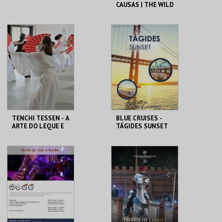
CAUSAS | THE WILD
ONE
SINA THE HOUSE OF
CINEMATECA
FADO
MAIS INFO
MAIS INFO
COMPRAR
COMPRAR
TENCHI TESSEN - A
BLUE CRUISES -
ARTE DO LEQUE E
TÁGIDES SUNSET
DO SOPRO
2026
MUSEU DO ORIENTE.
BLUE CRUISES
MAIS INFO
MAIS INFO
INSCREVER
COMPRAR