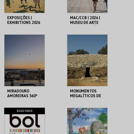
EXPOSIÇÕES |
MAC/CCB | 2026 |
EXHIBITIONS 2026
MUSEU DE ARTE
CONTEMPORÂNEA
E CENTRO DE
ARQUITETURA
MUSEU DO ORIENTE.
CCB
MAIS INFO
MAIS INFO
INSCREVER
COMPRAR
MIRADOURO
MONUMENTOS
AMOREIRAS 360º
MEGALÍTICOS DE
PANORAMIC VIEW
ALCALAR
AMOREIRAS 360º
ALCALAR
ESGOTADO
MAIS INFO
MAIS INFO