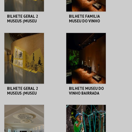
BILHETE GERAL 2
BILHETE FAMILIA
MUSEUS (MUSEU
MUSEU DO VINHO
DO VINHO
BAIRRADA
BAIRRADA + MUSEU
DUAS RODAS)
MUSEU DO VINHO
MUSEU DO VINHO
BAIRRADA
BAIRRADA
MAIS INFO
MAIS INFO
COMPRAR
COMPRAR
BILHETE GERAL 2
BILHETE MUSEU DO
MUSEUS (MUSEU
VINHO BAIRRADA
DO VINHO
BAIRRADA + MUSEU
DUAS RODAS)
MUSEU DO VINHO
MUSEU DO VINHO
BAIRRADA
BAIRRADA
MAIS INFO
MAIS INFO