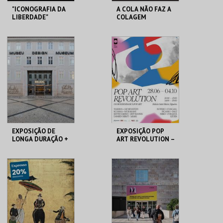
"ICONOGRAFIA DA
A COLA NÃO FAZ A
LIBERDADE"
COLAGEM
MUDE
ATELIER-MUSEU
JÚLIO POMAR
MAIS INFO
MAIS INFO
COMPRAR
COMPRAR
EXPOSIÇÃO DE
EXPOSIÇÃO POP
LONGA DURAÇÃO +
ART REVOLUTION –
TEMPORÁRIAS
DA MODERNIDADE
À POP ART
MUDE
PALÁCIO SOTTO
MAIOR
MAIS INFO
MAIS INFO
COMPRAR
COMPRAR