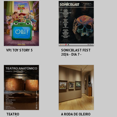
SANTA MARIA DA
CINEMAS CINEMAX
FEIRA
PENAFIEL
MAIS INFO
MAIS INFO
COMPRAR
COMPRAR
VP| TOY STORY 5
SONICBLAST FEST
2026 - DIA 7 -
DIÁRIO
CINEMAS CINEMAX
PRAIA DUNA DO
PENAFIEL
CALDEIRÃO
MAIS INFO
MAIS INFO
COMPRAR
COMPRAR
TEATRO
A RODA DE OLEIRO