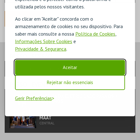
utilizada pelos nossos visitantes.
ANTERIOR
Ao clicar em "Aceitar" concorda com o
armazenamento de cookies no seu dispositivo. Para
saber mais consulte a nossa
Política de Cookies
,
Informações Sobre Cookies
e
Privacidade & Segurança
.
PASSO
- SESSÃO
Aceitar
Escolha a sessão pretendida
Rejeitar não essenciais
PASSO
- EVENTO
FÁBRICA DA ELETRICIDADE PARA OS +
Gerir Preferências
PEQUENOS
TEATRO & ARTE | VISITAS GUIADAS
MAAT
CENTRAL