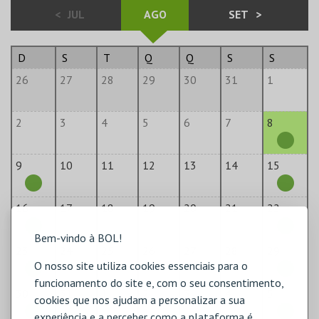
<
JUL
AGO
SET
>
D
S
T
Q
Q
S
S
26
27
28
29
30
31
1
2
3
4
5
6
7
8
9
10
11
12
13
14
15
16
17
18
19
20
21
22
Bem-vindo à BOL!
23
24
25
26
27
28
29
O nosso site utiliza cookies essenciais para o
funcionamento do site e, com o seu consentimento,
30
31
1
2
3
4
5
cookies que nos ajudam a personalizar a sua
experiência e a perceber como a plataforma é