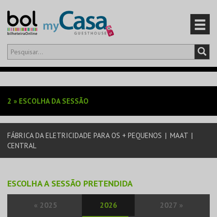
Olá,
iniciar sessão
PT
0
CARRINHO
2
»
ESCOLHA DA SESSÃO
EVENTOS
FÁBRICA DA ELETRICIDADE PARA OS + PEQUENOS
|
MAAT
|
CARTÕES
CENTRAL
PRODUTOS
ESCOLHA A SESSÃO PRETENDIDA
«
2025
2026
2027
»