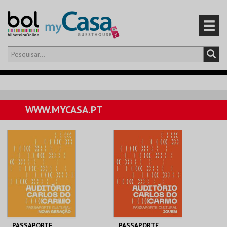
Olá,
iniciar sessão
PT
0
CARRINHO
WWW.MYCASA.PT
EVENTOS
CARTÕES
PRODUTOS
PASSAPORTE
PASSAPORTE