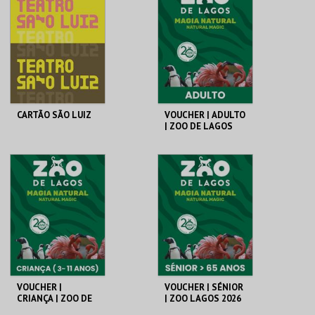
CARTÃO OFERTA 50€
PREÇO INTEIRO
MAIS INFO
MAIS INFO
COMPRAR
COMPRAR
CARTÃO SÃO LUIZ
VOUCHER | ADULTO
| ZOO DE LAGOS
2026
SÃO LUIZ TEATRO
PELICAN ZOO
MUNICIPAL
AQUISIÇÃO
AQUISIÇÃO
MAIS INFO
MAIS INFO
COMPRAR
COMPRAR
VOUCHER |
VOUCHER | SÉNIOR
CRIANÇA | ZOO DE
| ZOO LAGOS 2026
LAGOS 2026