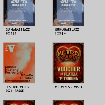
MAIS INFO
MAIS INFO
COMPRAR
COMPRAR
GUIMARÃES JAZZ
GUIMARÃES JAZZ
2026 | 3
2026 | 4
ESPETÁCULOS
ESPETÁCULOS
A OFICINA CIPRL
A OFICINA CIPRL
AQUISIÇÃO
AQUISIÇÃO
MAIS INFO
MAIS INFO
COMPRAR
COMPRAR
FESTIVAL VAPOR
MIL VEZES REVISTA
2026 - PASSE
-
GERAL
1ªPLATEIA/1ªTRIB
C. M.
TEATRO POLITEAMA
UNA
ENTRONCAMENTO