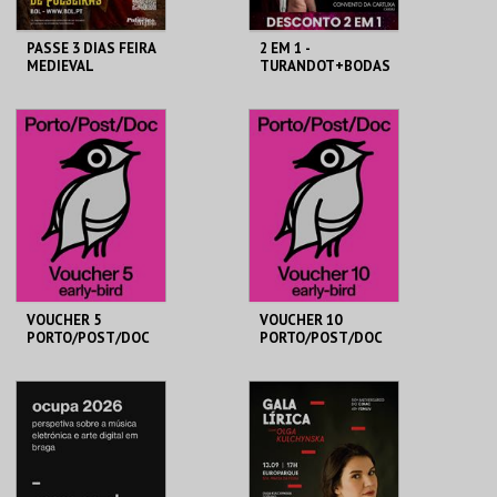
PASSE 3 DIAS FEIRA
2 EM 1 -
MEDIEVAL
TURANDOT+BODAS
PALMELA
DE FIGARO
C. M. PALMELA
Cª ÓPERA DO
CASTELO
AQUISIÇÃO
AQUISIÇÃO
MAIS INFO
MAIS INFO
COMPRAR
COMPRAR
VOUCHER 5
VOUCHER 10
PORTO/POST/DOC
PORTO/POST/DOC
2026
2026
PORTO POST DOC
PORTO POST DOC
AQUISIÇÃO
AQUISIÇÃO
MAIS INFO
MAIS INFO