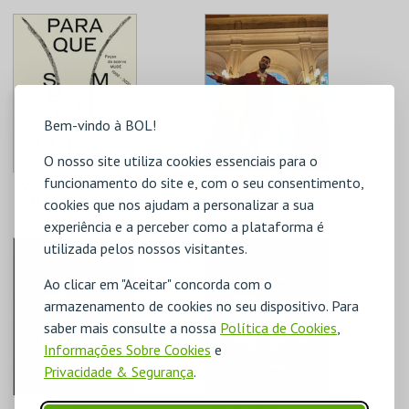
PELICAN ZOO
PELICAN ZOO
AQUISIÇÃO
AQUISIÇÃO
MAIS INFO
MAIS INFO
COMPRAR
COMPRAR
Bem-vindo à BOL!
O nosso site utiliza cookies essenciais para o
funcionamento do site e, com o seu consentimento,
VOUCHER MUDE -
VOUCHER A
PARA QUE SERVEM
SERVIÇO DO REI
cookies que nos ajudam a personalizar a sua
AS COISAS?
experiência e a perceber como a plataforma é
MUDE
LISBON ECO TOURS
utilizada pelos nossos visitantes.
PREÇO INTEIRO
VOUCHER
Ao clicar em "Aceitar" concorda com o
MAIS INFO
MAIS INFO
armazenamento de cookies no seu dispositivo. Para
saber mais consulte a nossa
Política de Cookies
,
COMPRAR
COMPRAR
Informações Sobre Cookies
e
Privacidade & Segurança
.