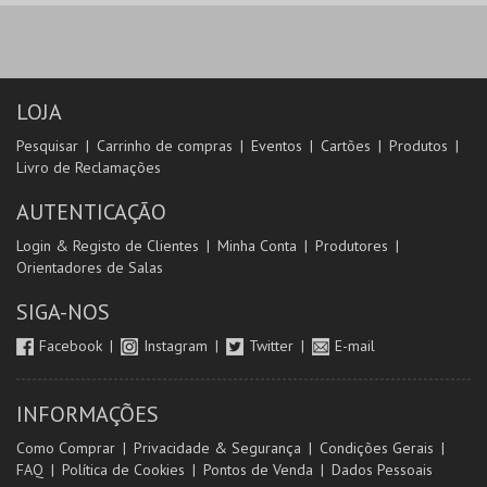
MUNICÍPIO DO
GOLDEN GATE LDA
SEIXAL
AQUISIÇÃO
AQUISIÇÃO
MAIS INFO
MAIS INFO
LOJA
Pesquisar
Carrinho de compras
Eventos
Cartões
Produtos
COMPRAR
COMPRAR
Livro de Reclamações
AUTENTICAÇÃO
Login & Registo de Clientes
Minha Conta
Produtores
Orientadores de Salas
SIGA-NOS
Facebook
Instagram
Twitter
E-mail
INFORMAÇÕES
Como Comprar
Privacidade & Segurança
Condições Gerais
FAQ
Política de Cookies
Pontos de Venda
Dados Pessoais