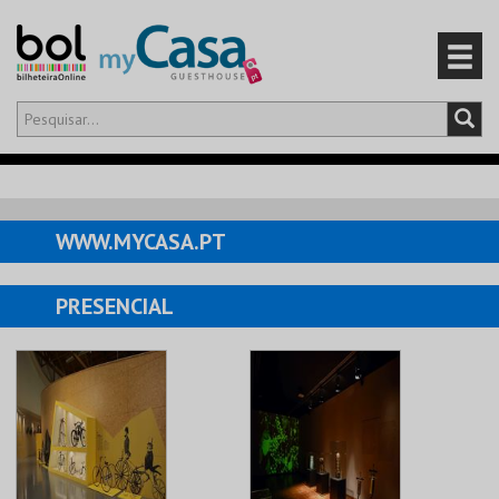
Olá,
iniciar sessão
PT
0
CARRINHO
WWW.MYCASA.PT
EVENTOS
PRESENCIAL
CARTÕES
PRODUTOS