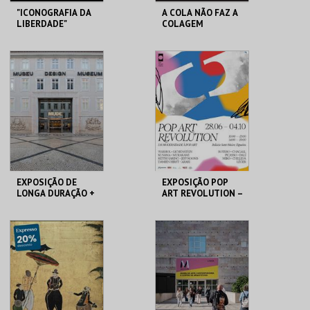
"ICONOGRAFIA DA
A COLA NÃO FAZ A
LIBERDADE"
COLAGEM
MUDE
ATELIER-MUSEU
JÚLIO POMAR
MAIS INFO
MAIS INFO
COMPRAR
COMPRAR
EXPOSIÇÃO DE
EXPOSIÇÃO POP
LONGA DURAÇÃO +
ART REVOLUTION –
TEMPORÁRIAS
DA MODERNIDADE
À POP ART
MUDE
PALÁCIO SOTTO
MAIOR
MAIS INFO
MAIS INFO
COMPRAR
COMPRAR