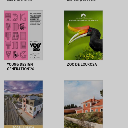
ATÉ 25 PESSOAS
RESERVATÓRIO
MUSEU DO CICLISMO
MAIS INFO
MAIS INFO
COMPRAR
COMPRAR
YOUNG DESIGN
ZOO DE LOUROSA
GENERATION’26
MUDE
PARQUE
ORNITOLÓGICO
MAIS INFO
MAIS INFO
COMPRAR
COMPRAR