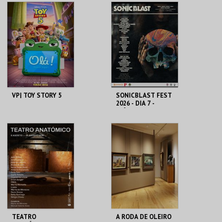
SANTA MARIA DA
CINEMAS CINEMAX
FEIRA
PENAFIEL
MAIS INFO
MAIS INFO
COMPRAR
COMPRAR
VP| TOY STORY 5
SONICBLAST FEST
2026 - DIA 7 -
DIÁRIO
CINEMAS CINEMAX
PRAIA DUNA DO
PENAFIEL
CALDEIRÃO
MAIS INFO
MAIS INFO
COMPRAR
COMPRAR
TEATRO
A RODA DE OLEIRO