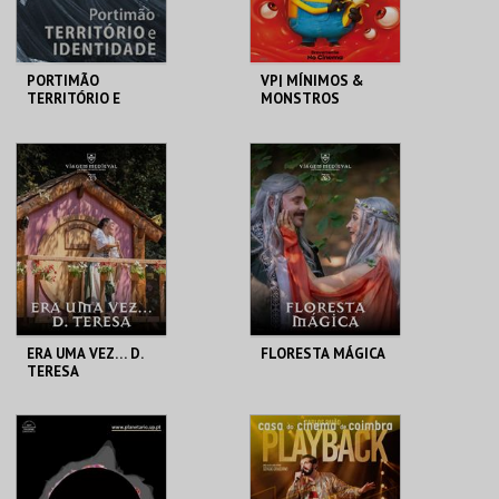
PORTIMÃO
VP| MÍNIMOS &
TERRITÓRIO E
MONSTROS
IDENTIDADE
MUSEU DE
CINEMAS CINEMAX
PORTIMÃO
PENAFIEL
MAIS INFO
MAIS INFO
COMPRAR
COMPRAR
ERA UMA VEZ… D.
FLORESTA MÁGICA
TERESA
SANTA MARIA DA
SANTA MARIA DA
FEIRA
FEIRA
MAIS INFO
MAIS INFO