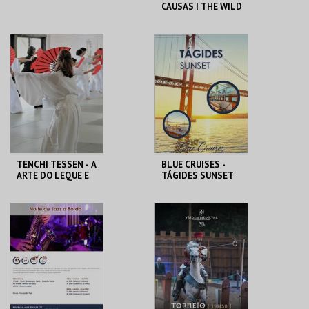
CAUSAS | THE WILD
ONE
SINA THE HOUSE OF
CINEMATECA
FADO
MAIS INFO
MAIS INFO
COMPRAR
COMPRAR
TENCHI TESSEN - A
BLUE CRUISES -
ARTE DO LEQUE E
TÁGIDES SUNSET
DO SOPRO
2026
MUSEU DO ORIENTE.
BLUE CRUISES
MAIS INFO
MAIS INFO
INSCREVER
COMPRAR