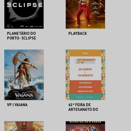
COMPRAR
COMPRAR
PLANETÁRIO DO
PLAYBACK
PORTO- 3CLIPSE
PLANETÁRIO DO
CASA DO CINEMA
PORTO
DE COIMBRA
MAIS INFO
MAIS INFO
COMPRAR
COMPRAR
VP | VAIANA
61ª FEIRA DE
ARTESANATO DO
ESTORIL
CINEMAS CINEMAX
FIARTIL
PENAFIEL