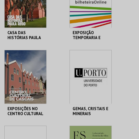
COMPRAR
COMPRAR
CASA DAS
EXPOSIÇÃO
HISTÓRIAS PAULA
TEMPORARIA E
REGO
PERMANENTE
MUSEU MUNICIPAL
CASA HIST. PAULA
MUSEU MUNICIPAL T.
REGO
VEDRAS
MAIS INFO
MAIS INFO
COMPRAR
COMPRAR
EXPOSIÇÕES NO
GEMAS, CRISTAIS E
CENTRO CULTURAL
MINERAIS
DE CASCAIS
CENTRO CULTURAL
MHNC-UP - POLO
CASCAIS
CENTRAL