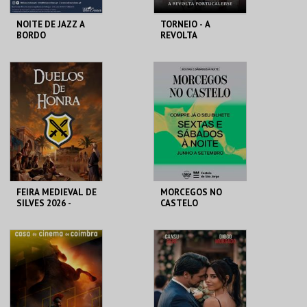
NOITE DE JAZZ A
TORNEIO - A
BORDO
REVOLTA
PORTUCALENSE
BLUE CRUISES
SANTA MARIA DA
FEIRA
MAIS INFO
MAIS INFO
COMPRAR
COMPRAR
FEIRA MEDIEVAL DE
MORCEGOS NO
SILVES 2026 -
CASTELO
DUELOS DE HONRA
CENTRO HISTÓRICO
CASTELO DE SÃO
SILVES
JORGE
MAIS INFO
MAIS INFO