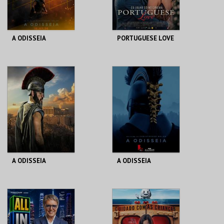
COMPRAR
COMPRAR
A ODISSEIA
PORTUGUESE LOVE
CASA DO CINEMA
CINETEATRO
DE COIMBRA
ANADIA
MAIS INFO
MAIS INFO
COMPRAR
COMPRAR
A ODISSEIA
A ODISSEIA
CINE TEATRO JOÃO
AUD. MUN. PESO DA
VERDE
RÉGUA