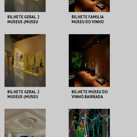
BILHETE GERAL 2
BILHETE FAMILIA
MUSEUS (MUSEU
MUSEU DO VINHO
DO VINHO
BAIRRADA
BAIRRADA + MUSEU
DUAS RODAS)
MUSEU DO VINHO
MUSEU DO VINHO
BAIRRADA
BAIRRADA
MAIS INFO
MAIS INFO
COMPRAR
COMPRAR
BILHETE GERAL 2
BILHETE MUSEU DO
MUSEUS (MUSEU
VINHO BAIRRADA
DO VINHO
BAIRRADA + MUSEU
DUAS RODAS)
MUSEU DO VINHO
MUSEU DO VINHO
BAIRRADA
BAIRRADA
MAIS INFO
MAIS INFO