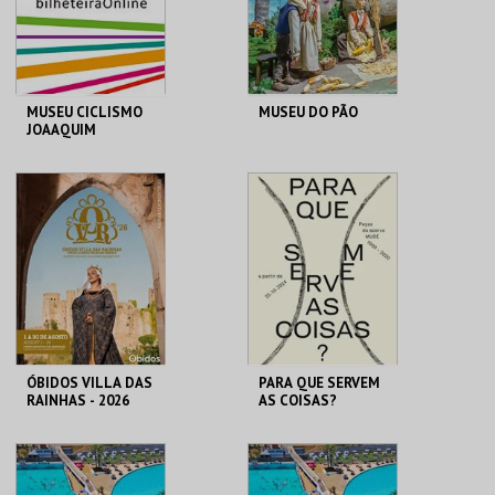
COMPRAR
COMPRAR
MUSEU CICLISMO
MUSEU DO PÃO
JOAAQUIM
AGOSTINHO
(VISITA GUIADA
P/ESCOLAS FORA
MUSEU DO CICLISMO
MUSEU DO PÃO
CONC.)
MAIS INFO
MAIS INFO
COMPRAR
ÓBIDOS VILLA DAS
PARA QUE SERVEM
RAINHAS - 2026
AS COISAS?
CERCA CASTELO DE
MUDE
ÓBIDOS