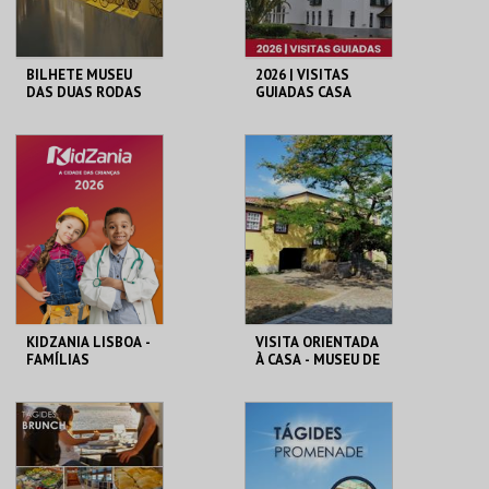
BILHETE MUSEU
2026 | VISITAS
DAS DUAS RODAS
GUIADAS CASA
MUSEU EGAS
MONIZ
M2R
CASA-MUSEU EGAS
MONIZ
MAIS INFO
MAIS INFO
COMPRAR
COMPRAR
KIDZANIA LISBOA -
VISITA ORIENTADA
FAMÍLIAS
À CASA - MUSEU DE
CAMILO
KIDZANIA
LOJA DA CASA-
MUSEU CAMILO
MAIS INFO
MAIS INFO