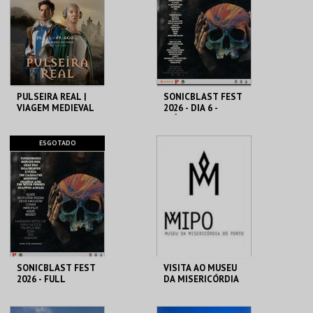
MAIS INFO
MAIS INFO
INSCREVER
COMPRAR
PULSEIRA REAL |
SONICBLAST FEST
VIAGEM MEDIEVAL
2026 - DIA 6 -
EM TERRA DE
DIÁRIO
SANTA MARIA 2026
SANTA MARIA DA
PRAIA DUNA DO
ESGOTADO
FEIRA
CALDEIRÃO
MAIS INFO
MAIS INFO
COMPRAR
SONICBLAST FEST
VISITA AO MUSEU
2026 - FULL
DA MISERICÓRDIA
FESTIVAL TICKET
DO PORTO - 2026