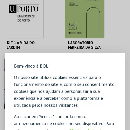
MAIS INFO
MAIS INFO
COMPRAR
COMPRAR
KIT 1 A VIDA DO
LABORATÓRIO
JARDIM
FERREIRA DA SILVA
GALERIA DA
MHNC-UP - POLO
Bem-vindo à BOL!
BIODIVERSIDADE
CENTRAL
O nosso site utiliza cookies essenciais para o
MAIS INFO
MAIS INFO
funcionamento do site e, com o seu consentimento,
cookies que nos ajudam a personalizar a sua
COMPRAR
COMPRAR
experiência e a perceber como a plataforma é
utilizada pelos nossos visitantes.
MUSEU DO ALJUBE
MUSEU MUNICIPAL
Ao clicar em "Aceitar" concorda com o
RESISTÊNCIA E
DE ARQUEOLOGIA
armazenamento de cookies no seu dispositivo. Para
LIBERDADE