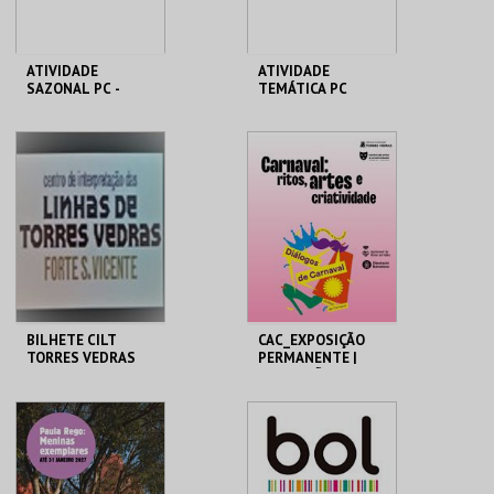
ATIVIDADE
ATIVIDADE
SAZONAL PC -
TEMÁTICA PC
SEMANA
MHNC-UP - POLO
MHNC-UP - POLO
CENTRAL
CENTRAL
MAIS INFO
MAIS INFO
COMPRAR
COMPRAR
BILHETE CILT
CAC_EXPOSIÇÃO
TORRES VEDRAS
PERMANENTE |
EXPOSIÇÃO
TEMPORÁRIA
MUSEU MUNICIPAL T.
CAC
VEDRAS
MAIS INFO
MAIS INFO