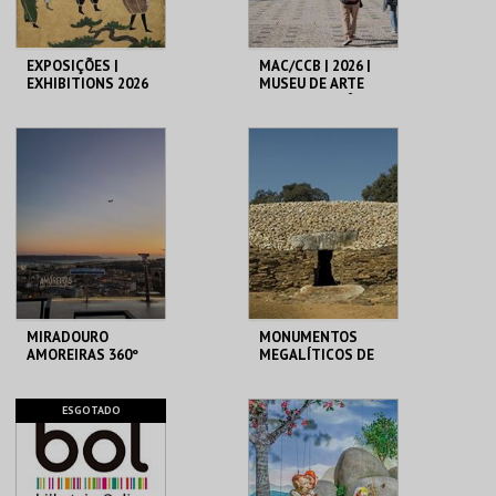
EXPOSIÇÕES |
MAC/CCB | 2026 |
EXHIBITIONS 2026
MUSEU DE ARTE
CONTEMPORÂNEA
E CENTRO DE
ARQUITETURA
MUSEU DO ORIENTE.
CCB
MAIS INFO
MAIS INFO
INSCREVER
COMPRAR
MIRADOURO
MONUMENTOS
AMOREIRAS 360º
MEGALÍTICOS DE
PANORAMIC VIEW
ALCALAR
AMOREIRAS 360º
ALCALAR
ESGOTADO
MAIS INFO
MAIS INFO