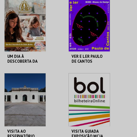
REAL FÁBRICA DO
SAND CITY
GELO
MAIS INFO
MAIS INFO
COMPRAR
COMPRAR
UM DIA À
VER E LER PAULO
DESCOBERTA DA
DE CANTOS
IDADE MÉDIA - 2026
CERCA CASTELO DE
MUDE
ÓBIDOS
MAIS INFO
MAIS INFO
COMPRAR
COMPRAR
VISITA AO
VISITA GUIADA
RESERVATÓRIO
EXPOSIÇÃO MCJA