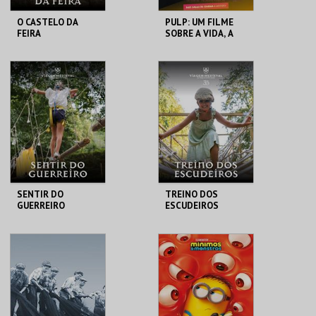
O CASTELO DA
PULP: UM FILME
FEIRA
SOBRE A VIDA, A
MORTE E
SUPERMERCADOS
SANTA MARIA DA
CASA DO CINEMA
FEIRA
DE COIMBRA
MAIS INFO
MAIS INFO
COMPRAR
COMPRAR
SENTIR DO
TREINO DOS
GUERREIRO
ESCUDEIROS
SANTA MARIA DA
SANTA MARIA DA
FEIRA
FEIRA
MAIS INFO
MAIS INFO
COMPRAR
COMPRAR