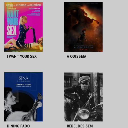
CURATORIAIS
MUSEU DO ORIENTE.
CENTRO HISTÓRICO
SILVES
MAIS INFO
MAIS INFO
INSCREVER
COMPRAR
I WANT YOUR SEX
A ODISSEIA
CASA DO CINEMA
CINEMAS CINEMAX
DE COIMBRA
PENAFIEL
MAIS INFO
MAIS INFO
COMPRAR
COMPRAR
DINING FADO
REBELDES SEM