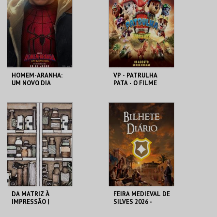
MAIS INFO
MAIS INFO
COMPRAR
COMPRAR
HOMEM-ARANHA:
VP - PATRULHA
UM NOVO DIA
PATA - O FILME
DOS DINOSSAUROS
CINEMAS CINEMAX
CINEMAS CINEMAX
PENAFIEL
PENAFIEL
MAIS INFO
MAIS INFO
COMPRAR
COMPRAR
DA MATRIZ À
FEIRA MEDIEVAL DE
IMPRESSÃO |
SILVES 2026 -
VISITAS
BILHETE DIÁRIO