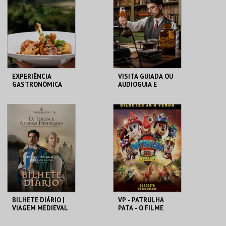
MAIS INFO
MAIS INFO
COMPRAR
COMPRAR
EXPERIÊNCIA
VISITA GUIADA OU
GASTRONÓMICA
AUDIOGUIA E
CAMILIANA -
DEGUSTAÇÃO DE 3
GALINHA
CERVEJAS
MOURISCA
ARTESANAIS
OPRATO
MUSEU DA CERVEJA
RESTAURANTE
MAIS INFO
MAIS INFO
COMPRAR
COMPRAR
BILHETE DIÁRIO |
VP - PATRULHA
VIAGEM MEDIEVAL
PATA - O FILME
EM TERRA DE
DOS DINOSSAUROS
SANTA MARIA 2026