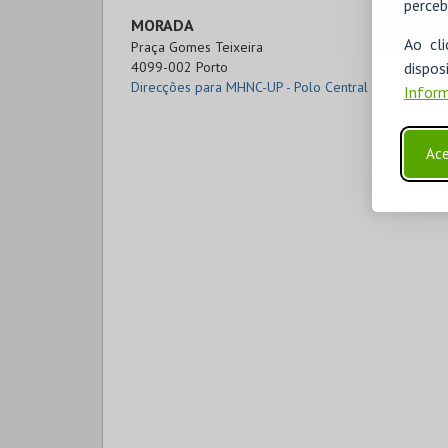
perceb
MORADA
Ao cl
Praça Gomes Teixeira

disp
4099-002 Porto
Direcções para MHNC-UP - Polo Central
Inform
Ace