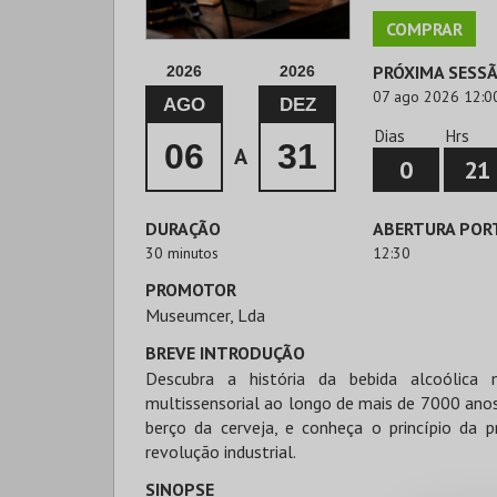
COMPRAR
PRÓXIMA SESS
2026
2026
07 ago 2026 12:0
AGO
DEZ
Dias
Hrs
06
31
A
0
21
DURAÇÃO
ABERTURA POR
30 minutos
12:30
PROMOTOR
Museumcer, Lda
BREVE INTRODUÇÃO
Descubra a história da bebida alcoóli
multissensorial ao longo de mais de 7000 anos
berço da cerveja, e conheça o princípio da 
revolução industrial.
SINOPSE