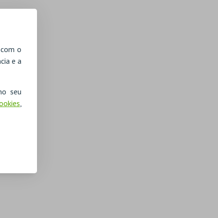
, com o
cia e a
no seu
Cookies
,