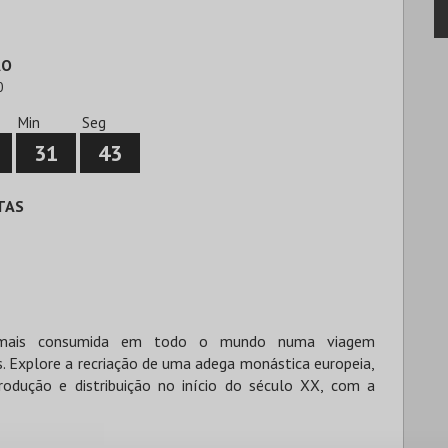
ÃO
0
Min
Seg
31
42
TAS
ca mais consumida em todo o mundo numa viagem
. Explore a recriação de uma adega monástica europeia,
produção e distribuição no início do século XX, com a