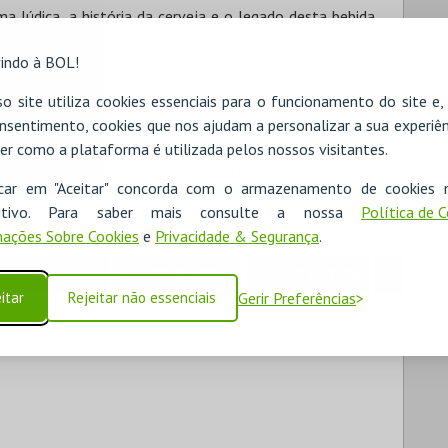
ma lúdica, a história da cerveja e o legado desta bebida
indo à BOL!
18 anos.
o site utiliza cookies essenciais para o funcionamento do site e
nsentimento, cookies que nos ajudam a personalizar a sua experiên
er como a plataforma é utilizada pelos nossos visitantes.
30 - 10€
16:30 - 10€
17:30 - 10€
18:30 - 10€
icar em "Aceitar" concorda com o armazenamento de cookies 
ositivo. Para saber mais consulte a nossa
Política de 
ações Sobre Cookies
e
Privacidade & Segurança
.
RESERVAR HOTEL
ALUGAR VIATURA
itar
Rejeitar não essenciais
Gerir Preferências