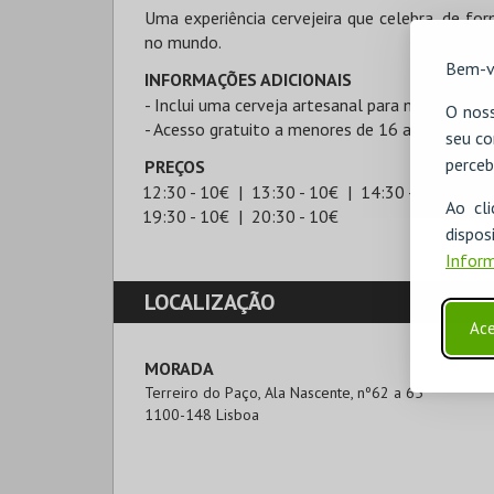
Uma experiência cervejeira que celebra, de for
no mundo.
Bem-v
INFORMAÇÕES ADICIONAIS
- Inclui uma cerveja artesanal para maiores de 
O noss
- Acesso gratuito a menores de 16 anos.
seu co
perceb
PREÇOS
12:30 - 10€
13:30 - 10€
14:30 - 10€
15:
Ao cl
19:30 - 10€
20:30 - 10€
disp
Inform
LOCALIZAÇÃO
Ace
MORADA
Terreiro do Paço, Ala Nascente, nº62 a 65

1100-148 Lisboa