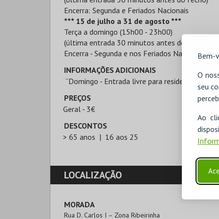
Encerra: Segunda e Feriados Nacionais
*** 15 de julho a 31 de agosto ***
Terça a domingo (15h00 - 23h00)
(última entrada 30 minutos antes do fecho)
Encerra - Segunda e nos Feriados Nacionais
Bem-v
INFORMAÇÕES ADICIONAIS
O noss
“Domingo - Entrada livre para residentes em ter
seu co
PREÇOS
perceb
Geral - 3€
Ao cl
DESCONTOS
disp
> 65 anos
16 aos 25
Inform
Ace
LOCALIZAÇÃO
MORADA
Rua D. Carlos I – Zona Ribeirinha
