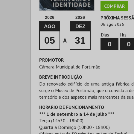
COMPRAR
PRÓXIMA SESS
2026
2026
06 ago 2026
AGO
DEZ
Dias
Hrs
05
31
A
0
0
PROMOTOR
Câmara Municipal de Portimão
BREVE INTRODUÇÃO
Do renovado edifício de uma antiga fábrica d
surge o Museu de Portimão, que o convida a de
território e dos aspetos mais marcantes da sua 
HORÁRIO DE FUNCIONAMENTO
*** 1 de setembro a 14 de julho ***
Terça (14h30 - 18h00)
Quarta a Domingo (10h00 - 18h00)
(última entrada 30 minutos antes do fecho)