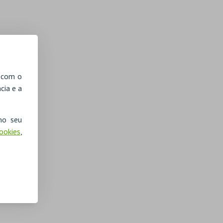
, com o
cia e a
no seu
Cookies
,