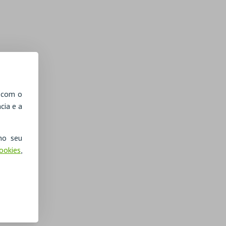
, com o
cia e a
no seu
Cookies
,