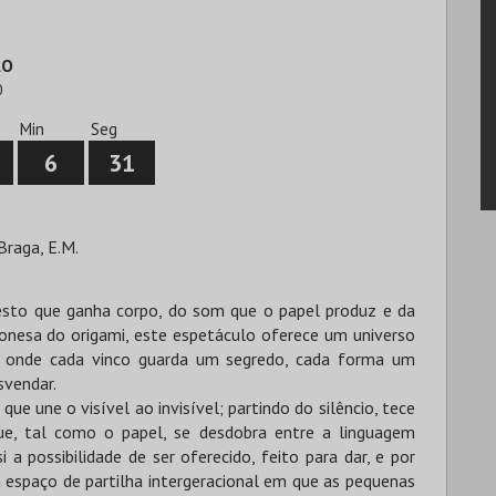
ÃO
0
Min
Seg
6
30
Braga, E.M.
esto que ganha corpo, do som que o papel produz e da
ponesa do origami, este espetáculo oferece um universo
, onde cada vinco guarda um segredo, cada forma um
svendar.
ue une o visível ao invisível; partindo do silêncio, tece
ue, tal como o papel, se desdobra entre a linguagem
 a possibilidade de ser oferecido, feito para dar, e por
espaço de partilha intergeracional em que as pequenas