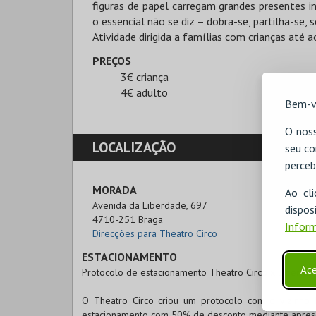
figuras de papel carregam grandes presentes i
o essencial não se diz – dobra-se, partilha-se, 
Atividade dirigida a famílias com crianças até a
PREÇOS
3€ criança
4€ adulto
Bem-v
O noss
LOCALIZAÇÃO
seu co
perceb
MORADA
Ao cl
Avenida da Liberdade, 697

disp
4710-251 Braga
Inform
Direcções para Theatro Circo
ESTACIONAMENTO
Ace
Protocolo de estacionamento Theatro Circo x Liberdad
O Theatro Circo criou um protocolo com o vizinho 
estacionamento com 50% de desconto mediante aprese