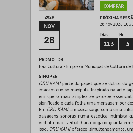
COMPRAR
PRÓXIMA SESS
2026
28 nov 2026 10:3
NOV
Dias
Hrs
28
113
5
PROMOTOR
Faz Cultura - Empresa Municipal de Cultura de 
SINOPSE
ORU KAMI
parte do papel que se dobra, do g
imagem que se manipula. Inspirado na arte ja
em que o mais simples se percebe essencial
significado e cada folha uma mensagem por de
Em
ORU KAMI
, a música surge como uma linha q
paisagens sonoras numa estética intimista q
verbal e não-verbal. Cada origami guarda em si
isso,
ORU KAMI
oferece, simultaneamente, um 