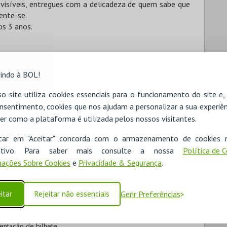
nvisíveis, entregues com a delicadeza de quem sabe que
sente-se.
os 3 anos.
indo à BOL!
o site utiliza cookies essenciais para o funcionamento do site e
nsentimento, cookies que nos ajudam a personalizar a sua experiên
RESERVAR HOTEL
ALUGAR VIATURA
er como a plataforma é utilizada pelos nossos visitantes.
icar em "Aceitar" concorda com o armazenamento de cookies 
ositivo. Para saber mais consulte a nossa
Política de 
ações Sobre Cookies
e
Privacidade & Segurança
.
itar
Rejeitar não essenciais
Gerir Preferências
e Street Fashion
Liberdade Street Fashion para a utilização do seu parque de
ntação de bilhete.