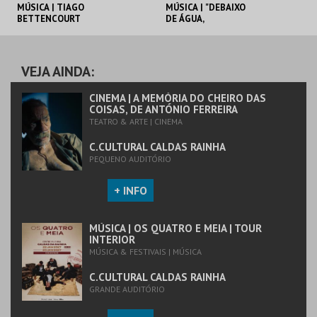
MÚSICA | TIAGO
MÚSICA | "DEBAIXO
BETTENCOURT
DE ÁGUA,
CONTIGO" _ NENA
C.CULTURAL CALDAS
C.CULTURAL CALDAS
RAINHA
RAINHA
VEJA AINDA:
MAIS INFO
MAIS INFO
CINEMA | A MEMÓRIA DO CHEIRO DAS
COISAS, DE ANTÓNIO FERREIRA
TEATRO & ARTE | CINEMA
COMPRAR
COMPRAR
C.CULTURAL CALDAS RAINHA
PEQUENO AUDITÓRIO
+ INFO
MÚSICA | OS QUATRO E MEIA | TOUR
INTERIOR
MÚSICA & FESTIVAIS | MÚSICA
C.CULTURAL CALDAS RAINHA
GRANDE AUDITÓRIO