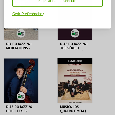
Rejeitar não essenciais
RAINHA
RAINHA
Gerir Preferências
MAIS INFO
MAIS INFO
COMPRAR
COMPRAR
DIA DO JAZZ`26 |
DIAS DO JAZZ`26 |
MEDITATIONS -
TGB SÉRGIO
NOS PASSOS DE
CAROLINO- MÁRIO
JOHN COLTRANE -
DELGADO-
HOT CLU
ALEXANDRE
C.CULTURAL CALDAS
C.CULTURAL CALDAS
ESGOTADO
FRAZÃO
RAINHA
RAINHA
MAIS INFO
MAIS INFO
COMPRAR
COMPRAR
DIAS DO JAZZ`26 |
MÚSICA | OS
HENRI TEXIER
QUATRO E MEIA |