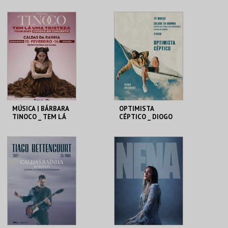
QUARTET
TOUR INTERIOR
C.CULTURAL CALDAS
C.CULTURAL CALDAS
RAINHA
RAINHA
MAIS INFO
MAIS INFO
COMPRAR
MÚSICA | BÁRBARA
OPTIMISTA
TINOCO _ TEM LÁ
CÉPTICO _ DIOGO
UMA TRISTEZA
BATÁGUAS | STAND
UP
C.CULTURAL CALDAS
C.CULTURAL CALDAS
RAINHA
RAINHA
MAIS INFO
MAIS INFO
COMPRAR
COMPRAR