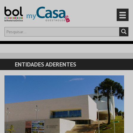
Olá,
iniciar sessão
PT
0
CARRINHO
ENTIDADES ADERENTES
EVENTOS
CARTÕES
PRODUTOS