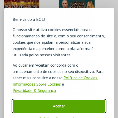
MAIS INFO
MAIS INFO
COMPRAR
COMPRAR
Bem-vindo à BOL!
O nosso site utiliza cookies essenciais para o
MÚSICA |
MÚSICA | "
funcionamento do site e, com o seu consentimento,
SCHÖNBRUNN
CONCERTO
cookies que nos ajudam a personalizar a sua
PALACE
CELEBRAÇÃO DIA
ORCHESTRA
DA MÚSICA "
experiência e a perceber como a plataforma é
VIENNA
C.CULTURAL CALDAS
C.CULTURAL CALDAS
utilizada pelos nossos visitantes.
RAINHA
RAINHA
Ao clicar em "Aceitar" concorda com o
MAIS INFO
MAIS INFO
armazenamento de cookies no seu dispositivo. Para
saber mais consulte a nossa
Política de Cookies
,
COMPRAR
COMPRAR
Informações Sobre Cookies
e
Privacidade & Segurança
.
DIAS DO JAZZ `26 | "
DIAS DO JAZZ`26 |
PEDRO MELO
MARIA JOÃO
Aceitar
ALVES` OMNIAE
"ABUNDÂNCIA "
LARGE ENSEMBLE"
C.CULTURAL CALDAS
C.CULTURAL CALDAS