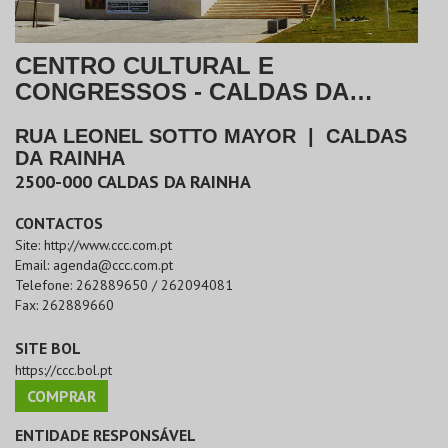
CENTRO CULTURAL E
CONGRESSOS - CALDAS DA
RAINHA
RUA LEONEL SOTTO MAYOR
|
CALDAS
DA RAINHA
2500-000
CALDAS DA RAINHA
CONTACTOS
Site:
http://www.ccc.com.pt
Email:
agenda@ccc.com.pt
Telefone:
262889650 / 262094081
Fax:
262889660
SITE BOL
https://ccc.bol.pt
COMPRAR
ENTIDADE RESPONSÁVEL