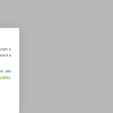
, com o
cia e a
no seu
Cookies
,