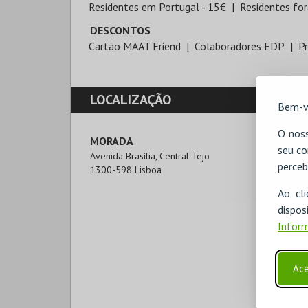
Residentes em Portugal - 15€
Residentes for
DESCONTOS
Cartão MAAT Friend
Colaboradores EDP
Pr
LOCALIZAÇÃO
Bem-v
O noss
MORADA
seu co
Avenida Brasília, Central Tejo

perceb
1300-598 Lisboa
Ao cl
disp
Inform
Ace