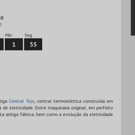
ÃO
0
Min
Seg
1
54
ntiga
Central Tejo
, central termoelétrica construída em
de eletricidade. Entre maquinaria original, em perfeito
ta antiga fábrica, bem como a evolução da eletricidade