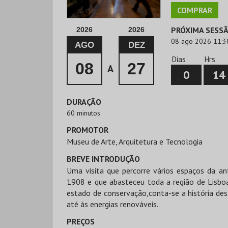
COMPRAR
PRÓXIMA SESS
2026
2026
08 ago 2026 11:3
AGO
DEZ
Dias
Hrs
08
27
A
0
14
DURAÇÃO
60 minutos
PROMOTOR
Museu de Arte, Arquitetura e Tecnologia
BREVE INTRODUÇÃO
Uma visita que percorre vários espaços da a
1908 e que abasteceu toda a região de Lisboa 
estado de conservação,conta-se a história des
até às energias renováveis.
PREÇOS