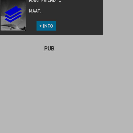
MAAT FRIEND+1
MAAT.
+ INFO
PUB