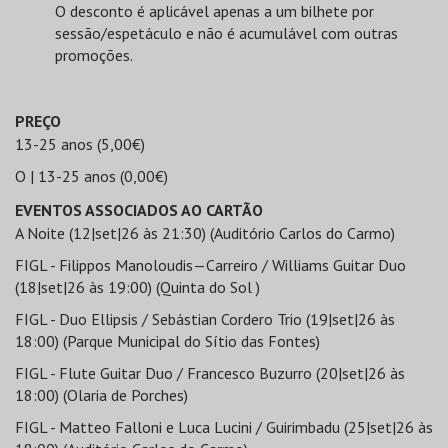
O desconto é aplicável apenas a um bilhete por
sessão/espetáculo e não é acumulável com outras
promoções.
PREÇO
13-25 anos (5,00€)
O | 13-25 anos (0,00€)
EVENTOS ASSOCIADOS AO CARTÃO
A Noite (12|set|26 às 21:30) (Auditório Carlos do Carmo)
FIGL - Filippos Manoloudis—Carreiro / Williams Guitar Duo
(18|set|26 às 19:00) (Quinta do Sol )
FIGL - Duo Ellipsis / Sebástian Cordero Trio (19|set|26 às
18:00) (Parque Municipal do Sítio das Fontes)
FIGL - Flute Guitar Duo / Francesco Buzurro (20|set|26 às
18:00) (Olaria de Porches)
FIGL - Matteo Falloni e Luca Lucini / Guirimbadu (25|set|26 às