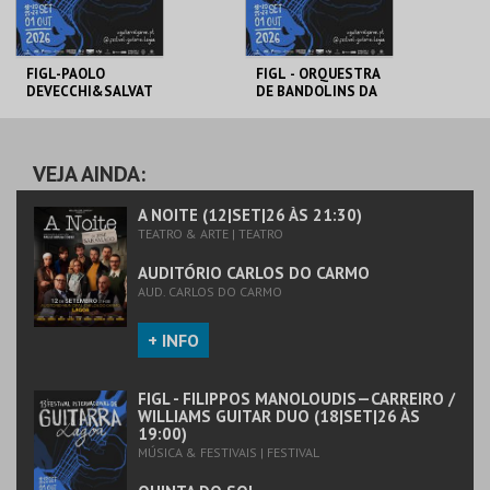
FIGL-PAOLO
FIGL - ORQUESTRA
DEVECCHI&SALVAT
DE BANDOLINS DA
ORE
MADEIRA
SEMINARA/CUARTE
TO GUITARRAS DE
CONVENTO DE S.
AUDITÓRIO CARLOS
ANDALUZIA
JOSÉ
DO CARMO
VEJA AINDA:
MAIS INFO
MAIS INFO
A NOITE (12|SET|26 ÀS 21:30)
TEATRO & ARTE | TEATRO
COMPRAR
COMPRAR
AUDITÓRIO CARLOS DO CARMO
AUD. CARLOS DO CARMO
+ INFO
FIGL - FILIPPOS MANOLOUDIS—CARREIRO /
WILLIAMS GUITAR DUO (18|SET|26 ÀS
19:00)
MÚSICA & FESTIVAIS | FESTIVAL