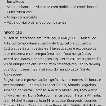
– Jornalistas
– Acompanhante de visitante com mobilidade condicionada
– Guias turísticos
– Antigo combatente
– Viúva ou viúvo de antigo combatente
DESCRIÇÃO
Museu de referência em Portugal, o MAC/CCB — Museu de
Arte Contemporânea e Centro de Arquitetura do Centro
Cultural de Belém dedica-se à investigação e exposição da
arte moderna e contemporânea, com foco nas práticas
interdisciplinares e abordagens arquitetónicas emergentes. De
visita obrigatória em Lisboa, tem presença regular no ranking
dos 100 museus mais visitados do mundo pelo
The Art
Newspaper
.
Regista uma representação significativa de nomes nacionais e
internacionais — como Alexander Calder, Almada Negreiros,
Amadeo de Souza-Cardoso, Amedeo Modigliani, Andy Warhol,
Cindy Sherman, Doris Salcedo, Francis Bacon, Helena Almeida,
Jean-Michel Basquiat, Joan Miró, Louise Bourgeois, Lourdes
Castro, Marcel Duchamp, Max Ernst, Nan Goldin, Niki de Saint