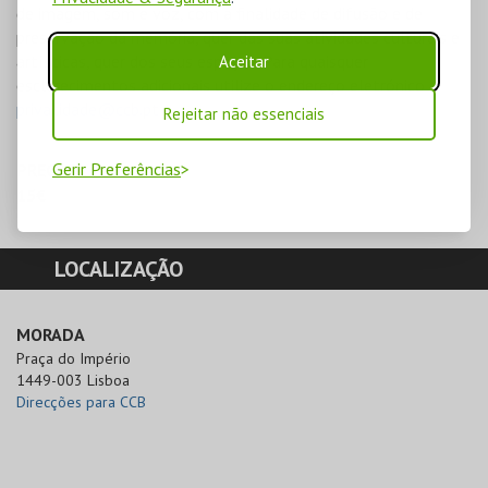
de imagem, som e voz, com a finalidade de difusão e de
preservação da memória, quer das suas atividades culturais e
artísticas, quer dos seus espaços. Para quaisquer
Aceitar
esclarecimentos adicionais utilize o endereço eletrónico
privacidade@ccb.pt
Rejeitar não essenciais
Gerir Preferências
PREÇOS
15€
LOCALIZAÇÃO
MORADA
Praça do Império

1449-003 Lisboa
Direcções para CCB