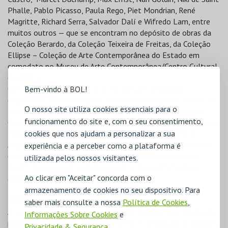
Phalle, Pablo Picasso, Paula Rego, Piet Mondrian, René
Magritte, Richard Serra, Salvador Dalí e Wifredo Lam, entre
muitos outros — que se encontram no depósito de obras da
Coleção Berardo, da Coleção Teixeira de Freitas, da Coleção
Ellipse – Coleção de Arte Contemporânea do Estado em
comodato no Museu de Arte Contemporânea/Centro Cultural
de Belém.
Com um histórico de cerca de 30 anos de atividades
Bem-vindo à BOL!
expositivas e museológicas, inicialmente enquanto Centro de
O nosso site utiliza cookies essenciais para o
Exposições (1993–2005) e posteriormente como Museu
funcionamento do site e, com o seu consentimento,
Coleção Berardo (2006–2022), foi inaugurado em 2023 como
MAC/CCB — Museu de Arte Contemporânea e Centro de
cookies que nos ajudam a personalizar a sua
Arquitetura. Localizado no bairro patrimonial por excelência
experiência e a perceber como a plataforma é
de Lisboa, contribui para a missão do Centro Cultural de
utilizada pelos nossos visitantes.
Belém de potenciar o diálogo entre artes performativas,
Ao clicar em "Aceitar" concorda com o
arquitetura e artes visuais.
armazenamento de cookies no seu dispositivo. Para
NOTA
saber mais consulte a nossa
Política de Cookies
,
A Fundação Centro Cultural de Belém reserva-se o direito de
Informações Sobre Cookies
e
proceder à captação, armazenamento e utilização de registos
Privacidade & Segurança
.