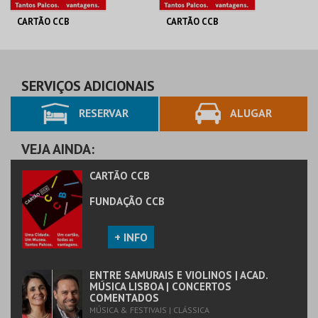
CARTÃO CCB
CARTÃO CCB
FUNDAÇÃO CCB
FUNDAÇÃO CCB
>65 | ANUAL
DUPLO | ANUAL
SERVIÇOS ADICIONAIS
RESERVAR
ALUGAR
MAIS INFO
MAIS INFO
COMPRAR
COMPRAR
VEJA AINDA:
CARTÃO CCB
FUNDAÇÃO CCB
+ INFO
ENTRE SAMURAIS E VIOLINOS | ACAD.
MÚSICA LISBOA | CONCERTOS
COMENTADOS
MÚSICA & FESTIVAIS | CLÁSSICA