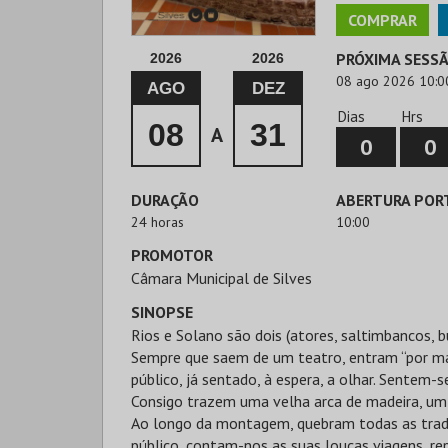
COMPRAR
PRÓXIMA SESS
2026
2026
08 ago 2026 10:0
AGO
DEZ
Dias
Hrs
08
31
A
0
0
DURAÇÃO
ABERTURA POR
24 horas
10:00
PROMOTOR
Câmara Municipal de Silves
SINOPSE
Rios e Solano são dois (atores, saltimbancos, 
Sempre que saem de um teatro, entram “por ma
público, já sentado, à espera, a olhar. Sentem-
Consigo trazem uma velha arca de madeira, um
Ao longo da montagem, quebram todas as tradic
público, contam-nos as suas loucas viagens, r