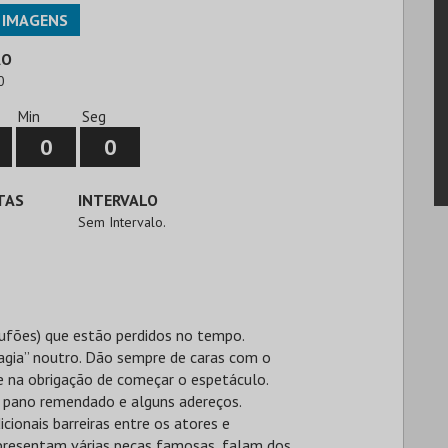
IMAGENS
ÃO
0
Min
Seg
0
0
TAS
INTERVALO
Sem Intervalo.
bufões) que estão perdidos no tempo.
gia” noutro. Dão sempre de caras com o
se na obrigação de começar o espetáculo.
 pano remendado e alguns adereços.
ionais barreiras entre os atores e
epresentam várias peças famosas, falam dos