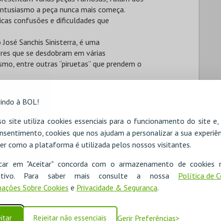
 entusiasmo a peça nunca mais começa.
icas confusões e dificuldades que
José Sanchis Sinisterra, é uma
tores que se desdobram em várias
mo, entre outras “piruetas” que prendem o
indo à BOL!
tor Emanuel
o site utiliza cookies essenciais para o funcionamento do site e
stilho e Susana Jorge
nsentimento, cookies que nos ajudam a personalizar a sua experiên
er como a plataforma é utilizada pelos nossos visitantes.
icar em "Aceitar" concorda com o armazenamento de cookies 
ositivo. Para saber mais consulte a nossa
Política de 
ações Sobre Cookies
e
Privacidade & Segurança
.
itar
Rejeitar não essenciais
Gerir Preferências