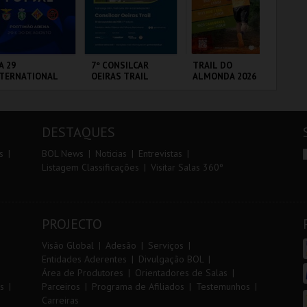
r
i
i
n
o
t
A 29
7º CONSILCAR
TRAIL DO
FI
NTERNATIONAL
OEIRAS TRAIL
ALMONDA 2026
PO
r
e
ASTERS FUTSAL
3 
26 - SL BENFICA
 FC JIMBEE CAR
RTIMÃO ARENA
FÁBRICA DA
SERRA DE AIRE
CI
PÓLVORA
LO
DESTAQUES
MAIS INFO
MAIS INFO
MAIS INFO
s
BOL News
Noticias
Entrevistas
Listagem Classificações
Visitar Salas 360º
COMPRAR
INSCREVER
INSCREVER
PROJECTO
Visão Global
Adesão
Serviços
Entidades Aderentes
Divulgação BOL
Área de Produtores
Orientadores de Salas
s
Parceiros
Programa de Afiliados
Testemunhos
Carreiras