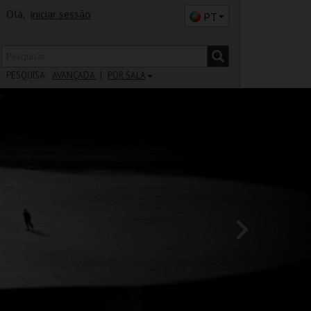
Olá,
iniciar sessão
PT
PESQUISA:
AVANÇADA
POR SALA
DISTRITO
SALA