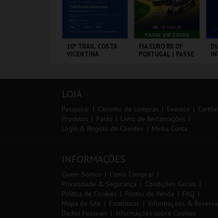
ANTO ANTÓNIO -
10º TRAIL COSTA
FIA EURO RX OF
DI
 LISBOA DE
VICENTINA
PORTUGAL | PASSE
I
ANTO ANTÓNIO -
VIP 2 DIAS
M
ERCURSO
20
VS
L - SANTO
SANTIAGO DO
CIRCUITO DE
PO
NTÓNIO
CACÉM E SINES
LOUSADA
LOJA
MAIS INFO
MAIS INFO
MAIS INFO
Pesquisar
Carrinho de compras
Eventos
Cartõe
Produtos
Packs
Livro de Reclamações
Login & Registo de Clientes
Minha Conta
COMPRAR
INSCREVER
COMPRAR
INFORMAÇÕES
Quem Somos
Como Comprar
Privacidade & Segurança
Condições Gerais
Política de Cookies
Pontos de Venda
FAQ
Mapa de Site
Estatísticas
Informações & Reserva
Dados Pessoais
Informações sobre Cookies