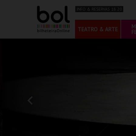
INFO & RESERVAS 18 20
M
TEATRO & ARTE
F