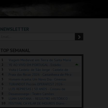
NEWSLETTER
TOP SEMANAL
1
Viagem Medieval em Terra de Santa Maria
2
2026 - Santa Maria da Feira
YE AO VIVO EM PORTUGAL - Estádio
3
Algarve
Visita | Castelo de São Jorge - Castelo de
4
São Jorge
Praia das Rocas 2026 - Castanheira de Pêra
5
Homem-Aranha: Um Novo Dia - Cinemas
6
Cinemax Penafiel
TURANDOT Puccini OPERAFEST 2026 -
REK, O MUSICAL
EXPOSIÇÕES |
PÉROLA – MELHOR
7
Convento da Cartuxa
LUÍS REPRESAS | 50 ANOS - Coliseu de
EXHIBITIONS 2026
DE MIM
8
Lisboa
Desassossego - Teatro Camões
9
LUAN SANTANA – REGISTRO HISTÓRICO -
GUSPARK
MUSEU DO ORIENTE.
CASINO ESTORIL
TAG
10
Estádio da Luz
FESTIVAL CA VILAR DE MOUROS Diário -