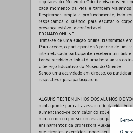
regulares do Museu do Oriente visamos enten
cada momento da vida e também viajarmos n
Respiramos ampla e profundamente, indo mu
respeitamos o silêncio para escutar o cor
presença estável e confortável.
FORMATO ONLINE
Trata-se de uma edição online, transmitida e
Para aceder, o participante só precisa de um
internet. Cada participante receberá um link 
tenha recebido o link até uma hora antes do i
o Serviço Educativo do Museu do Oriente.
Sendo uma actividade em directo, os participan
respectivos para participarem.
ALGUNS TESTEMUNHOS DOS ALUNOS DE YOGA 
minha ponte para atravessar o rio da vida. Agor
alimentando-se com calor do sol e dos minerai
mim começou por ser um escape para libertar 
Bem-v
ensinamentos da professora Alexandra demons
O noss
que simples exercícios, pode ser uma filos