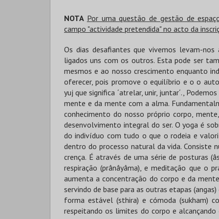
NOTA
Por uma questão de gestão de espaço,
campo "actividade pretendida" no acto da inscri
Os dias desafiantes que vivemos levam-nos a
ligados uns com os outros. Esta pode ser ta
mesmos e ao nosso crescimento enquanto indi
oferecer, pois promove o equilíbrio e o o auto
yuj que significa ´atrelar, unir, juntar´., Podem
mente e da mente com a alma. Fundamentalme
conhecimento do nosso próprio corpo, mente, 
desenvolvimento integral do ser. O yoga é so
do indivíduo com tudo o que o rodeia e valo
dentro do processo natural da vida. Consiste 
crença. É através de uma série de posturas (â
respiração (prânâyâma), e meditação que o pra
aumenta a concentração do corpo e da mente.
servindo de base para as outras etapas (angas)
forma estável (sthira) e cómoda (sukham) c
respeitando os limites do corpo e alcançando