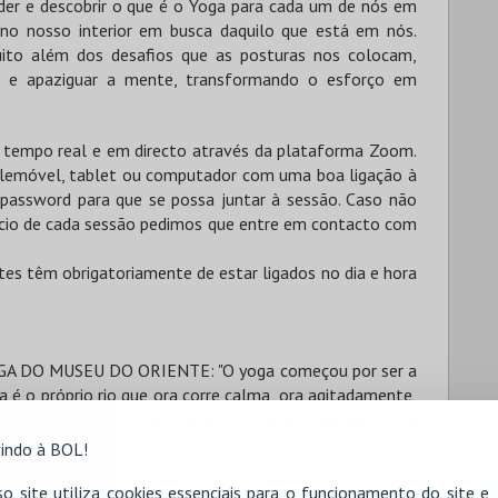
der e descobrir o que é o Yoga para cada um de nós em
o nosso interior em busca daquilo que está em nós.
ito além dos desafios que as posturas nos colocam,
po e apaziguar a mente, transformando o esforço em
m tempo real e em directo através da plataforma Zoom.
 telemóvel, tablet ou computador com uma boa ligação à
e password para que se possa juntar à sessão. Caso não
nicio de cada sessão pedimos que entre em contacto com
tes têm obrigatoriamente de estar ligados no dia e hora
DO MUSEU DO ORIENTE: "O yoga começou por ser a
a é o próprio rio que ora corre calma, ora agitadamente,
s das rochas por onde passa." "O Ioga aos Sábados para
energias acumuladas durante a semana. A sabedoria e os
indo à BOL!
traram logo nas primeiras aulas que o Ioga é mais do
o site utiliza cookies essenciais para o funcionamento do site e
ofia de vida. Quando começamos a evoluir no Ioga a