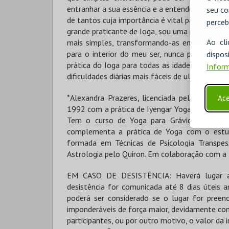
entranhar a sua essência e a entender os seus
seu co
de tantos cuja importância é vital para a saúd
perceb
grande praticante de Ioga, sou uma pessoa mel
Ao cl
mais simples, transformando-as em momentos
para o interior do meu ser, nunca perdendo 
disp
prática do Ioga para todas as idades, pois m
Inform
dificuldades diárias mais fáceis de ultrapassar.
*Alexandra Prazeres, licenciada pela Univers
Ace
1992 com a prática de Iyengar Yoga. Professo
Tem o curso de Yoga para Grávidas da Birth
complementa a prática de Yoga com o estudo
formada em Técnicas de Psicologia Transpe
Astrologia pelo Quiron. Em colaboração com a
EM CASO DE DESISTÊNCIA: Haverá lugar ao
desistência for comunicada até 8 dias úteis 
poderá ser considerado se o lugar for preen
imponderáveis de força maior, devidamente com
participantes, ou por outro motivo, o valor da 