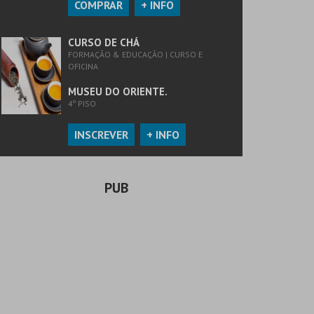
COMPRAR
+ INFO
CURSO DE CHÁ
FORMAÇÃO & EDUCAÇÃO | CURSO E
OFICINA
MUSEU DO ORIENTE.
4º PISO
INSCREVER
+ INFO
PUB