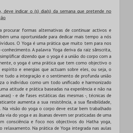
 deve indicar o (s) dia(s) da semana que pretende no
ção
 procurar formas alternativas de continuar activos e
mbém uma oportunidade para dedicar mais tempo a nós
víduos. O Yoga é uma prática que muito tem para nos
-conhecimento. A palavra Yoga deriva da raiz sânscrita,
os simplificar dizendo que o yoga é a união do corpo com a
nte, o yoga é uma prática que tem como objectivo o
espírito e energias que actuam sobre eles, ou seja, o
bre tudo a integração e o sentimento de profunda união
riza o indivíduo como um todo unificado e harmonizado
numa atitude e prática baseadas na experiência e não na
sanas) - e de fases estáticas das mesmas -, técnicas de
ticante aumenta a sua resistência, a sua flexibilidade,
 Na visão do yoga o corpo deve estar bem trabalhado
 da via do yoga e as âsanas devem ser praticadas de uma
om consciência e foco nos objectivos do Hatha yoga,
 o relaxamento. Na prática de Yoga integrada nas aulas