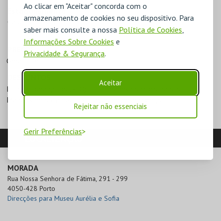
Ao clicar em "Aceitar" concorda com o
Estacionamento
armazenamento de cookies no seu dispositivo. Para
Casa da Música
saber mais consulte a nossa
Política de Cookies
,
Informações Sobre Cookies
e
PREÇOS
Privacidade & Segurança
.
Geral - 4€
DESCONTOS
Aceitar
Bilhete para grupo (>10)
Entidades com protocolo
Maiores de 65 anos
Situação de desemprego
Rejeitar não essenciais
Gerir Preferências
LOCALIZAÇÃO
MORADA
Rua Nossa Senhora de Fátima, 291 - 299

4050-428 Porto
Direcções para Museu Aurélia e Sofia