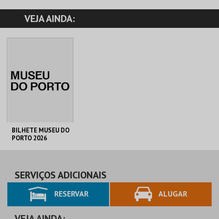
VEJA AINDA:
BILHETE MUSEU DO
PORTO 2026
C. M. PORTO
AQUISIÇÃO
SERVIÇOS ADICIONAIS
RESERVAR
ALUGAR
MAIS INFO
COMPRAR
VEJA AINDA: