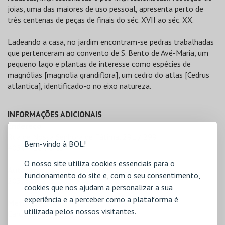
joias, uma das maiores de uso pessoal, apresenta perto de
três centenas de peças de finais do séc. XVII ao séc. XX.
Ladeando a casa, no jardim encontram-se pedras trabalhadas
que pertenceram ao convento de S. Bento de Avé-Maria, um
pequeno lago e plantas de interesse como espécies de
magnólias [magnolia grandiflora], um cedro do atlas [Cedrus
atlantica], identificado-o no eixo natureza.
INFORMAÇÕES ADICIONAIS
Endereço
Rua de Nossa Senhora de Fátima, 291 / 299
Bem-vindo à BOL!
4050-428 Porto
O nosso site utiliza cookies essenciais para o
Autocarro
funcionamento do site e, com o seu consentimento,
203, 302, 203, 302, 508
cookies que nos ajudam a personalizar a sua
experiência e a perceber como a plataforma é
Metro
utilizada pelos nossos visitantes.
Carolina Michaëlis