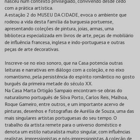
nasceu num contexto privilegiado, convivendo desde cedo
com a prática artística.
A estação 2 do MUSEU DA CIDADE, evoca o ambiente que
rodeou a vida desta família da burguesia portuense,
apresentando coleções de pintura, joias, armas, uma
biblioteca especializada em livros de arte, peças de mobiliário
de influência francesa, inglesa e indo-portuguesa e outras
peças de arte decorativas.
Inscreve-se no eixo sonoro, que na Casa potencia outras
leituras e narrativas em diálogo com a coleção, e no eixo
romantismo, pela persistência do espírito romântico no gosto
burguês da primeira metade do século XX.
Na Casa Marta Ortigão Sampaio encontram-se obras do
naturalismo português de Silva Porto, Carlos Reis, Malhoa,
Roque Gameiro, entre outros, e um importante acervo de
pinturas, desenhos e fotografias de Aurélia de Souza, uma das
mais singulares artistas portuguesas do seu tempo. O
trabalho da artista remete para o universo doméstico e
denota um estilo naturalista muito singular, com influências
realistas, impressionistas e pós-impressionistas. A coleção de