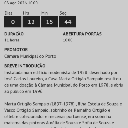
08 ago 2026 10:00
Dias
Hrs
Min
Seg
0
12
15
44
DURAÇÃO
ABERTURA PORTAS
11 horas
10:00
PROMOTOR
Câmara Municipal do Porto
BREVE INTRODUÇÃO
Instalada num edifício modernista de 1958, desenhado por
José Carlos Loureiro, a Casa Marta Ortigão Sampaio resultou
de uma doação à Câmara Municipal do Porto em 1978, e abriu
ao público em 1996.
Marta Ortigão Sampaio (1897-1978) , filha Estela de Souza e
Vasco Ortigão Sampaio, sobrinho de Ramalho Ortigão e
célebre colecionador e mecenas portuense, era sobrinha
materna das pintoras Aurélia de Souza e Sofia de Souza e