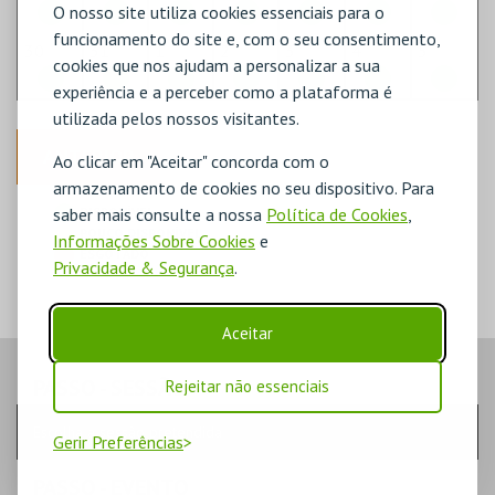
O nosso site utiliza cookies essenciais para o
funcionamento do site e, com o seu consentimento,
30
31
1
2
3
4
5
cookies que nos ajudam a personalizar a sua
experiência e a perceber como a plataforma é
utilizada pelos nossos visitantes.
ANTERIOR
Ao clicar em "Aceitar" concorda com o
armazenamento de cookies no seu dispositivo. Para
saber mais consulte a nossa
Política de Cookies
,
DISPONÍVEL
POUCO DISPONÍVEL
Informações Sobre Cookies
e
ESGOTADO
Privacidade & Segurança
.
Aceitar
PASSO
- SESSÃO
Rejeitar não essenciais
Escolha a sessão pretendida
Gerir Preferências
PASSO
- EVENTO