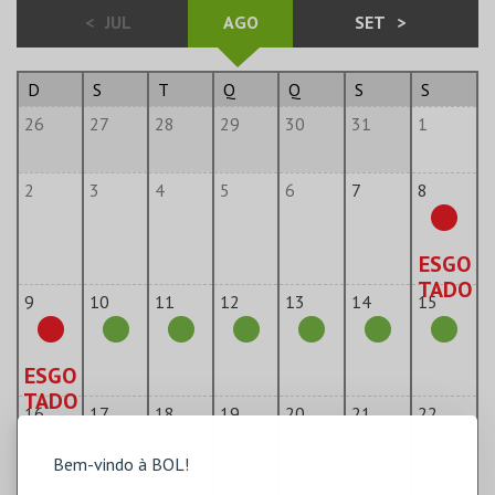
<
JUL
AGO
SET
>
D
S
T
Q
Q
S
S
26
27
28
29
30
31
1
2
3
4
5
6
7
8
ESGO
TADO
9
10
11
12
13
14
15
ESGO
TADO
16
17
18
19
20
21
22
Bem-vindo à BOL!
23
24
25
26
27
28
29