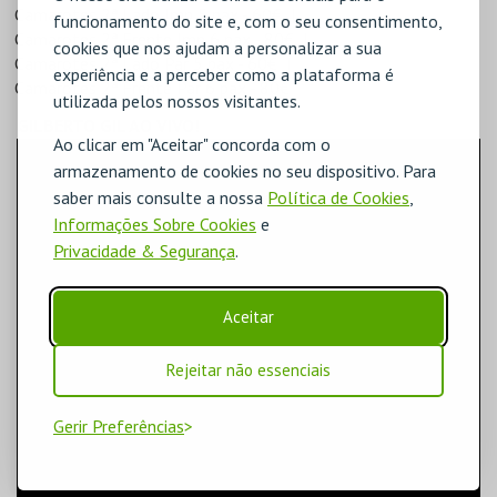
Camarotes 2ª Lado Imp 5 pax - 60€
funcionamento do site e, com o seu consentimento,
Camarotes 2ª Frente Imp 6 pax - 80€
cookies que nos ajudam a personalizar a sua
Camarotes 2ª Lado Par 5 pax - 60€
experiência e a perceber como a plataforma é
Camarotes 2ª Frente Par 6 pax - 80€
utilizada pelos nossos visitantes.
GILBERTO GIL AO VIVO!
Ao clicar em "Aceitar" concorda com o
armazenamento de cookies no seu dispositivo. Para
saber mais consulte a nossa
Política de Cookies
,
Informações Sobre Cookies
e
Privacidade & Segurança
.
Aceitar
Rejeitar não essenciais
Gerir Preferências