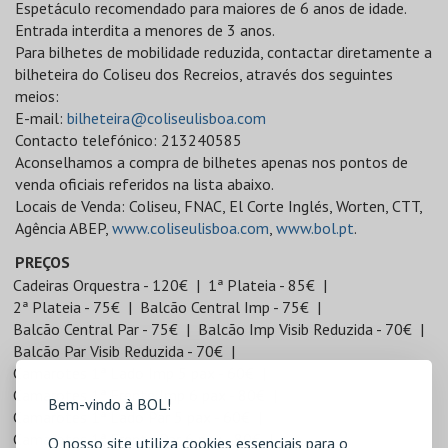
Espetáculo recomendado para maiores de 6 anos de idade.
Entrada interdita a menores de 3 anos.
Para bilhetes de mobilidade reduzida, contactar diretamente a
bilheteira do Coliseu dos Recreios, através dos seguintes
meios:
E-mail:
bilheteira@coliseulisboa.com
Contacto telefónico: 213240585
Aconselhamos a compra de bilhetes apenas nos pontos de
venda oficiais referidos na lista abaixo.
Locais de Venda: Coliseu, FNAC, El Corte Inglés, Worten, CTT,
Agência ABEP,
www.coliseulisboa.com
,
www.bol.pt
.
PREÇOS
Cadeiras Orquestra - 120€
1ª Plateia - 85€
2ª Plateia - 75€
Balcão Central Imp - 75€
Balcão Central Par - 75€
Balcão Imp Visib Reduzida - 70€
Balcão Par Visib Reduzida - 70€
Camarotes 1ª Lado Imp 5 pax - 60€
Camarotes 1ª Frente Imp 6 pax - 80€
Bem-vindo à BOL!
Camarotes 1ª Lado Par 5 pax - 60€
Camarotes 1ª Frente Par 6 pax - 80€
O nosso site utiliza cookies essenciais para o