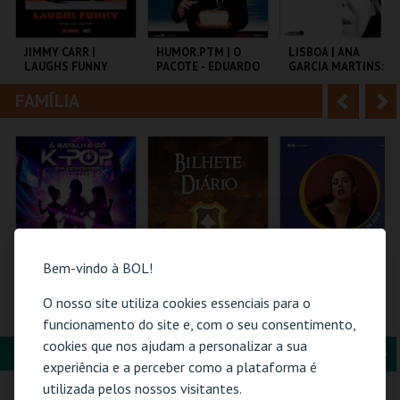
i
n
o
t
JIMMY CARR |
HUMOR.PTM | O
LISBOA | ANA
LAUGHS FUNNY
PACOTE - EDUARDO
GARCIA MARTINS:
r
e
MADEIRA E JEL
INSUFICIENTE
FAMÍLIA
A
S
COLISEU DE LISBOA
TEMPO
AULA MAGNA
n
e
t
g
MAIS INFO
MAIS INFO
MAIS INFO
e
u
COMPRAR
COMPRAR
COMPRAR
r
i
i
n
Bem-vindo à BOL!
o
t
O nosso site utiliza cookies essenciais para o
A BATALHA DO K-
FEIRA MEDIEVAL DE
26-AGOSTO |
POP EM CONCERTO
SILVES 2026 -
FATACIL"26
funcionamento do site e, com o seu consentimento,
r
e
(TRIBUTO) | PÓVOA
BILHETE DIÁRIO
cookies que nos ajudam a personalizar a sua
DE VARZIM
FORMAÇÃO & EDUCAÇÃO
A
S
PÓVOA ARENA.
CENTRO HISTÓRICO
PARQ. FEIRAS E
experiência e a perceber como a plataforma é
SILVES
EXPOSIÇÕES
n
e
utilizada pelos nossos visitantes.