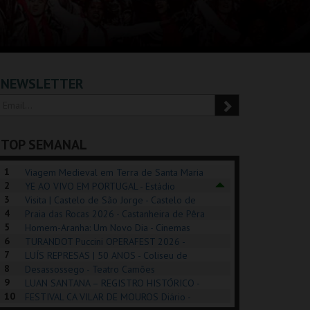
NEWSLETTER
TOP SEMANAL
1
Viagem Medieval em Terra de Santa Maria
2
2026 - Santa Maria da Feira
YE AO VIVO EM PORTUGAL - Estádio
3
Algarve
Visita | Castelo de São Jorge - Castelo de
4
São Jorge
Praia das Rocas 2026 - Castanheira de Pêra
5
Homem-Aranha: Um Novo Dia - Cinemas
6
Cinemax Penafiel
TURANDOT Puccini OPERAFEST 2026 -
REK, O MUSICAL
EXPOSIÇÕES |
PÉROLA – MELHOR
7
Convento da Cartuxa
LUÍS REPRESAS | 50 ANOS - Coliseu de
EXHIBITIONS 2026
DE MIM
8
Lisboa
Desassossego - Teatro Camões
9
LUAN SANTANA – REGISTRO HISTÓRICO -
GUSPARK
MUSEU DO ORIENTE.
CASINO ESTORIL
TAG
10
Estádio da Luz
FESTIVAL CA VILAR DE MOUROS Diário -