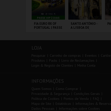
0º TRAIL COSTA
FIA EURO RX OF
SANTO ANTÓNIO -
P
ICENTINA
PORTUGAL | PASSE
A LISBOA DE
VIP 2 DIAS
SANTO ANTÓNIO -
PERCURSO
ANTIAGO DO
CIRCUITO DE
ML - SANTO
PA
ACÉM E SINES
LOUSADA
ANTÓNIO
OR
LOJA
MAIS INFO
MAIS INFO
MAIS INFO
Pesquisar
Carrinho de compras
Eventos
Cartõe
Produtos
Packs
Livro de Reclamações
Login & Registo de Clientes
Minha Conta
INSCREVER
COMPRAR
COMPRAR
INFORMAÇÕES
Quem Somos
Como Comprar
Privacidade & Segurança
Condições Gerais
Política de Cookies
Pontos de Venda
FAQ
Mapa de Site
Estatísticas
Informações & Reserva
Dados Pessoais
Informações sobre Cookies