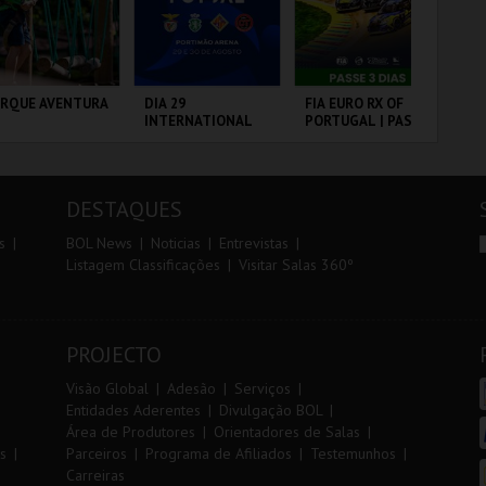
r
i
i
n
o
t
ARQUE AVENTURA
DIA 29
FIA EURO RX OF
7º
INTERNATIONAL
PORTUGAL | PASSE
OE
r
e
MASTERS FUTSAL
3 DIAS
2026 - SL BENFICA
VS FC JIMBEE CAR
RQUE
PORTIMÃO ARENA
CIRCUITO DE
FÁ
NITOLÓGICO
LOUSADA
PÓ
DESTAQUES
MAIS INFO
MAIS INFO
MAIS INFO
s
BOL News
Noticias
Entrevistas
Listagem Classificações
Visitar Salas 360º
COMPRAR
COMPRAR
COMPRAR
PROJECTO
Visão Global
Adesão
Serviços
Entidades Aderentes
Divulgação BOL
Área de Produtores
Orientadores de Salas
s
Parceiros
Programa de Afiliados
Testemunhos
Carreiras