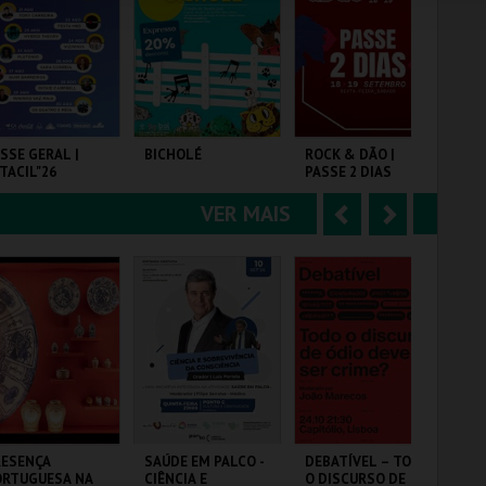
e
u
COMPRAR
COMPRAR
COMPRAR
r
i
i
n
o
t
SSE GERAL |
BICHOLÉ
ROCK & DÃO |
A 
TACIL"26
PASSE 2 DIAS
PO
r
e
(T
DE
VER MAIS
A
S
RQ. FEIRAS E
BOUTIQUE DA
VISEU
PÓ
POSIÇÕES
CULTURA
n
e
t
g
MAIS INFO
MAIS INFO
MAIS INFO
e
u
COMPRAR
COMPRAR
COMPRAR
r
i
i
n
o
t
RESENÇA
SAÚDE EM PALCO -
DEBATÍVEL – TODO
MA
ORTUGUESA NA
CIÊNCIA E
O DISCURSO DE
CO