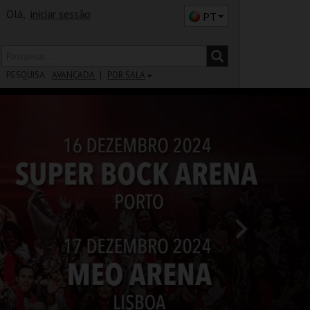
Olá,
iniciar sessão
PT
PESQUISA:
AVANÇADA
POR SALA
DISTRITO
SALA