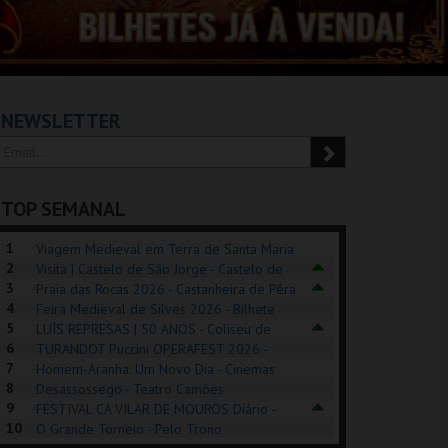
NEWSLETTER
TOP SEMANAL
1
Viagem Medieval em Terra de Santa Maria
2
2026 - Santa Maria da Feira
Visita | Castelo de São Jorge - Castelo de
3
São Jorge
Praia das Rocas 2026 - Castanheira de Pêra
4
Feira Medieval de Silves 2026 - Bilhete
5
Diário - Centro Histórico Silves
LUÍS REPRESAS | 50 ANOS - Coliseu de
6
Lisboa
TURANDOT Puccini OPERAFEST 2026 -
REK, O MUSICAL
EXPOSIÇÕES |
PIZZA MAN OEIRAS
PÉR
7
Convento da Cartuxa
Homem-Aranha: Um Novo Dia - Cinemas
EXHIBITIONS 2026
DE 
8
Cinemax Penafiel
Desassossego - Teatro Camões
9
FESTIVAL CA VILAR DE MOUROS Diário -
GUSPARK
MUSEU DO ORIENTE.
TAGUSPARK
CAS
10
Vilar de Mouros
O Grande Torneio - Pelo Trono