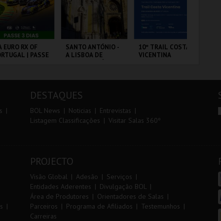
r
i
i
n
o
t
A EURO RX OF
SANTO ANTÓNIO -
10º TRAIL COSTA
PA
RTUGAL | PASSE
A LISBOA DE
VICENTINA
r
e
DIAS
SANTO ANTÓNIO -
PERCURSO
RCUITO DE
ML - SANTO
SANTIAGO DO
PA
OUSADA
ANTÓNIO
CACÉM E SINES
OR
DESTAQUES
MAIS INFO
MAIS INFO
MAIS INFO
s
BOL News
Noticias
Entrevistas
Listagem Classificações
Visitar Salas 360º
COMPRAR
COMPRAR
INSCREVER
PROJECTO
Visão Global
Adesão
Serviços
Entidades Aderentes
Divulgação BOL
Área de Produtores
Orientadores de Salas
s
Parceiros
Programa de Afiliados
Testemunhos
Carreiras