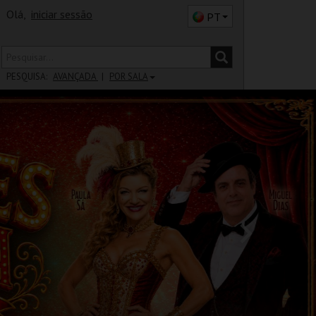
Olá,
iniciar sessão
PT
PESQUISA:
AVANÇADA
POR SALA
DISTRITO
SALA