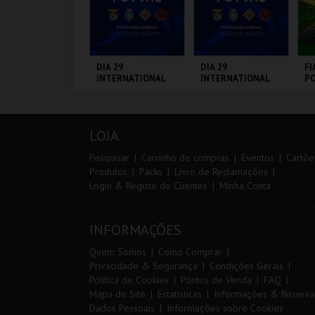
IA EURO RX OF
DIA 29
DIA 29
FI
ORTUGAL | PASSE
INTERNATIONAL
INTERNATIONAL
PO
IP 2 DIAS
MASTERS FUTSAL
MASTERS FUTSAL
3 
2026 - SL BENFICA
2026 - SPORTING
VS FC JIMBEE CAR
CP VS PALMA
IRCUITO DE
PORTIMÃO ARENA
PORTIMÃO ARENA
CI
FUTSAL
OUSADA
L
LOJA
MAIS INFO
MAIS INFO
MAIS INFO
Pesquisar
Carrinho de compras
Eventos
Cartõe
Produtos
Packs
Livro de Reclamações
Login & Registo de Clientes
Minha Conta
COMPRAR
COMPRAR
COMPRAR
INFORMAÇÕES
Quem Somos
Como Comprar
Privacidade & Segurança
Condições Gerais
Política de Cookies
Pontos de Venda
FAQ
Mapa de Site
Estatísticas
Informações & Reserva
Dados Pessoais
Informações sobre Cookies