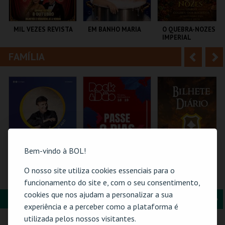
i
n
o
t
MIL VEZES REVISTA
EM BANHO MARIA
O QUEBRA-NOZES |
IMPERIAL
r
e
HERITAGE BALLET |
CLASSIC STAGE
FAMÍLIA
A
S
TEATRO POLITEAMA
C CULTURAL
COLISEU DE LISBOA
ANTÓNIO ALEIXO
n
e
t
g
MAIS INFO
MAIS INFO
MAIS INFO
e
u
COMPRAR
COMPRAR
COMPRAR
r
i
i
n
Bem-vindo à BOL!
o
t
O nosso site utiliza cookies essenciais para o
21-AGOSTO |
ROCK & DÃO |
FEIRA MEDIEVAL DE
FATACIL"26
PASSE 2 DIAS
SILVES 2026 -
funcionamento do site e, com o seu consentimento,
r
e
BILHETE DIÁRIO
cookies que nos ajudam a personalizar a sua
FORMAÇÃO & EDUCAÇÃO
A
S
PARQ. FEIRAS E
VISEU
CENTRO HISTÓRICO
experiência e a perceber como a plataforma é
EXPOSIÇÕES
SILVES
n
e
utilizada pelos nossos visitantes.