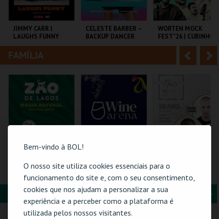
i
n
o
t
JIMMY CARR |
CELESTE BARBER –
WORTEN MOCK
LAUGHS FUNNY
BACKUP DANCER
FEST"26 | CUBINHO
r
e
FAMÍLIA
A
S
COLISEU DE LISBOA
AULA MAGNA
CINEMA SÃO JORGE .
n
e
t
g
MAIS INFO
MAIS INFO
MAIS INFO
e
u
COMPRAR
COMPRAR
COMPRAR
r
i
i
n
Bem-vindo à BOL!
o
t
O nosso site utiliza cookies essenciais para o
VISITA O ZOO DE
WINE ARENA 2026 |
NOITE BRANCA -
LAGOS | 2026
PASSE 2 DIAS
POOL PARTY
funcionamento do site e, com o seu consentimento,
r
e
cookies que nos ajudam a personalizar a sua
FORMAÇÃO & EDUCAÇÃO
A
S
ZOO DE LAGOS
PÓVOA ARENA.
PISCINA M. DE
experiência e a perceber como a plataforma é
ALJUSTREL
n
e
utilizada pelos nossos visitantes.