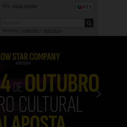
Olá,
iniciar sessão
PT
PESQUISA:
AVANÇADA
POR SALA
DISTRITO
SALA