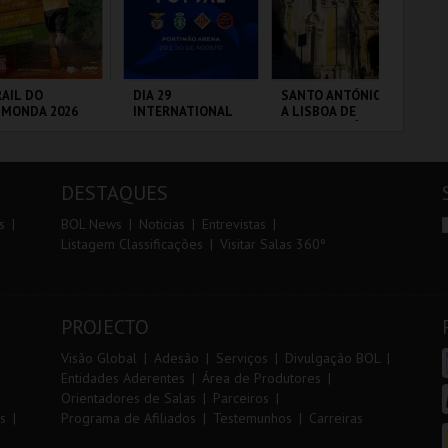
r
i
i
n
o
t
AIL DO
DIA 29
SANTO ANTÓNIO -
DIA
LMONDA 2026
INTERNATIONAL
A LISBOA DE
IN
r
e
MASTERS FUTSAL
SANTO ANTÓNIO -
MA
2026 - SPORTING
PERCURSO
20
CP VS PALMA
VS
RRA DE AIRE
PORTIMÃO ARENA
ML - SANTO
PO
FUTSAL
ANTÓNIO
DESTAQUES
MAIS INFO
MAIS INFO
MAIS INFO
s
BOL News
Noticias
Entrevistas
Listagem Classificações
Visitar Salas 360º
INSCREVER
COMPRAR
COMPRAR
PROJECTO
Visão Global
Adesão
Serviços
Divulgação BOL
Entidades Aderentes
Área de Produtores
Orientadores de Salas
Parceiros
s
Programa de Afiliados
Testemunhos
Carreiras