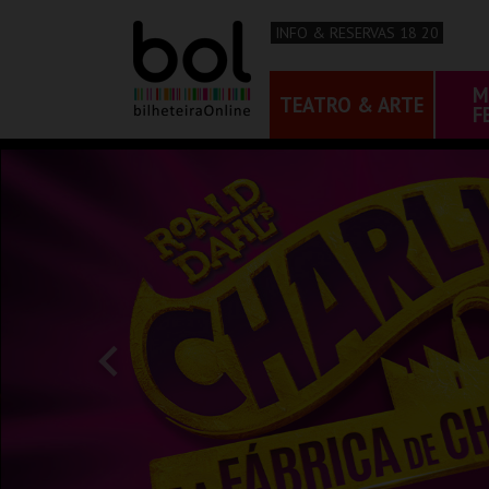
INFO & RESERVAS 18 20
M
TEATRO & ARTE
F