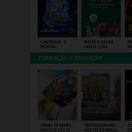
COMPRAR
COMPRAR
COMPRAR
EIRANOIVOS
CINDERELA - O
VISITA O ZOO DE
PA
MUSICAL
LAGOS | 2026
M
P
C.
FORMAÇÃO & EDUCAÇÃO
UROPARQUE
EUROPARQUE
ZOO DE LAGOS
C
MAIS INFO
MAIS INFO
MAIS INFO
COMPRAR
COMPRAR
COMPRAR
EBATÍVEL – TODO
FÉRIAS DE VERÃO
TEATRO ROMANO -
C
 DISCURSO DE
MAC/CCB 17 A 21
MESTRE DE OBRAS,
P