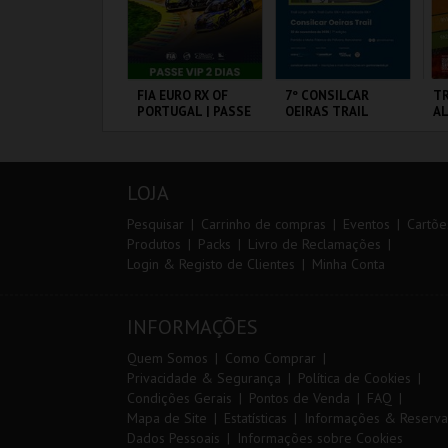
0º TRAIL COSTA
FIA EURO RX OF
7º CONSILCAR
TR
ICENTINA
PORTUGAL | PASSE
OEIRAS TRAIL
A
VIP 2 DIAS
ANTIAGO DO
CIRCUITO DE
FÁBRICA DA
SE
ACÉM E SINES
LOUSADA
PÓLVORA
LOJA
MAIS INFO
MAIS INFO
MAIS INFO
Pesquisar
Carrinho de compras
Eventos
Cartõe
Produtos
Packs
Livro de Reclamações
Login & Registo de Clientes
Minha Conta
INSCREVER
COMPRAR
INSCREVER
INFORMAÇÕES
Quem Somos
Como Comprar
Privacidade & Segurança
Política de Cookies
Condições Gerais
Pontos de Venda
FAQ
Mapa de Site
Estatísticas
Informações & Reserva
Dados Pessoais
Informações sobre Cookies