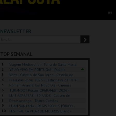
NEWSLETTER
TOP SEMANAL
1
Viagem Medieval em Terra de Santa Maria
2
2026 - Santa Maria da Feira
YE AO VIVO EM PORTUGAL - Estádio
3
Algarve
Visita | Castelo de São Jorge - Castelo de
4
São Jorge
Praia das Rocas 2026 - Castanheira de Pêra
5
Homem-Aranha: Um Novo Dia - Cinemas
6
Cinemax Penafiel
TURANDOT Puccini OPERAFEST 2026 -
REK, O MUSICAL
EXPOSIÇÕES |
PIZZA MAN OEIRAS
PÉR
7
Convento da Cartuxa
LUÍS REPRESAS | 50 ANOS - Coliseu de
EXHIBITIONS 2026
DE 
8
Lisboa
Desassossego - Teatro Camões
9
LUAN SANTANA – REGISTRO HISTÓRICO -
GUSPARK
MUSEU DO ORIENTE.
TAGUSPARK
CAS
10
Estádio da Luz
FESTIVAL CA VILAR DE MOUROS Diário -