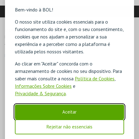
Bem-vindo à BOL!
LOCALIZAÇÃO
O nosso site utiliza cookies essenciais para o
funcionamento do site e, com o seu consentimento,
MORADA
cookies que nos ajudam a personalizar a sua
Estúdio 2, Centro Comercial Avenida r/c

Av. Sá da Bandeira, 33

experiência e a perceber como a plataforma é
3000-351 Coimbra
utilizada pelos nossos visitantes.
Direcções para Casa do Cinema de Coimbra
Ao clicar em "Aceitar" concorda com o
armazenamento de cookies no seu dispositivo. Para
saber mais consulte a nossa
Política de Cookies
,
Informações Sobre Cookies
e
Privacidade & Segurança
.
Aceitar
Rejeitar não essenciais