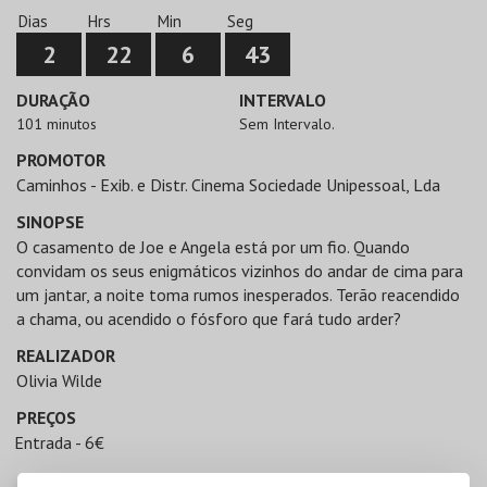
Dias
Hrs
Min
Seg
2
22
6
43
DURAÇÃO
INTERVALO
101 minutos
Sem Intervalo.
PROMOTOR
Caminhos - Exib. e Distr. Cinema Sociedade Unipessoal, Lda
SINOPSE
O casamento de Joe e Angela está por um fio. Quando
convidam os seus enigmáticos vizinhos do andar de cima para
um jantar, a noite toma rumos inesperados. Terão reacendido
a chama, ou acendido o fósforo que fará tudo arder?
REALIZADOR
Olivia Wilde
PREÇOS
Entrada - 6€