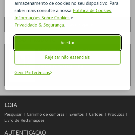
armazenamento de cookies no seu dispositivo. Para
saber mais consulte a nossa
Política de Cookies
,
PASSO
- QUANTIDADE
Informações Sobre Cookies
e
Privacidade & Segurança
.
Escolha a quantidade e os produtos desejados
PASSO
- PRODUTO
Aceitar
MENU TEMÁTICO MARVEL
DIVERSOS
Rejeitar não essenciais
CENÁRIO CASUAL, LDA
Gerir Preferências
LOJA
Pesquisar
Carrinho de compras
Eventos
Cartões
Produtos
Livro de Reclamações
AUTENTICAÇÃO