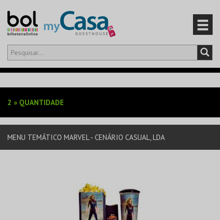
Olá,
iniciar sessão
PT
0
CARRINHO
2
»
QUANTIDADE
EVENTOS
MENU TEMÁTICO MARVEL - CENÁRIO CASUAL, LDA
CARTÕES
PRODUTOS