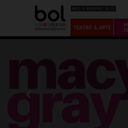
INFO & RESERVAS 18 20
M
TEATRO & ARTE
F