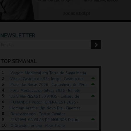
NEWSLETTER
TOP SEMANAL
1
Viagem Medieval em Terra de Santa Maria
2
2026 - Santa Maria da Feira
Visita | Castelo de São Jorge - Castelo de
3
São Jorge
Praia das Rocas 2026 - Castanheira de Pêra
4
Feira Medieval de Silves 2026 - Bilhete
5
Diário - Centro Histórico Silves
LUÍS REPRESAS | 50 ANOS - Coliseu de
6
Lisboa
TURANDOT Puccini OPERAFEST 2026 -
REK, O MUSICAL
EXPOSIÇÕES |
PIZZA MAN OEIRAS
PÉR
7
Convento da Cartuxa
Homem-Aranha: Um Novo Dia - Cinemas
EXHIBITIONS 2026
DE 
8
Cinemax Penafiel
Desassossego - Teatro Camões
9
FESTIVAL CA VILAR DE MOUROS Diário -
GUSPARK
MUSEU DO ORIENTE.
TAGUSPARK
CAS
10
Vilar de Mouros
O Grande Torneio - Pelo Trono