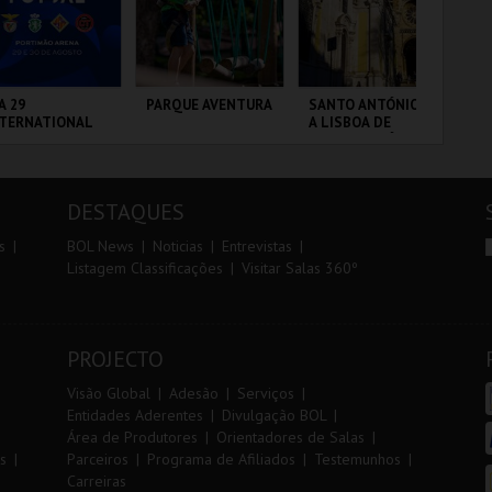
r
i
i
n
o
t
A 29
PARQUE AVENTURA
SANTO ANTÓNIO -
TR
NTERNATIONAL
A LISBOA DE
AL
r
e
ASTERS FUTSAL
SANTO ANTÓNIO -
26 - SL BENFICA
PERCURSO
 FC JIMBEE CAR
RTIMÃO ARENA
PARQUE
ML - SANTO
SE
ORNITOLÓGICO
ANTÓNIO
DESTAQUES
MAIS INFO
MAIS INFO
MAIS INFO
s
BOL News
Noticias
Entrevistas
Listagem Classificações
Visitar Salas 360º
COMPRAR
COMPRAR
COMPRAR
PROJECTO
Visão Global
Adesão
Serviços
Entidades Aderentes
Divulgação BOL
Área de Produtores
Orientadores de Salas
s
Parceiros
Programa de Afiliados
Testemunhos
Carreiras