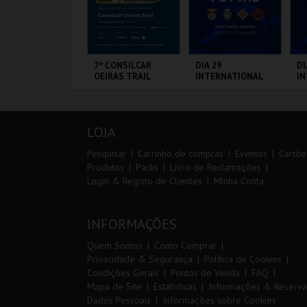
0º TRAIL COSTA
7º CONSILCAR
DIA 29
DI
ICENTINA
OEIRAS TRAIL
INTERNATIONAL
I
MASTERS FUTSAL
M
2026 - SPORTING
20
CP VS PALMA
VS
ANTIAGO DO
FÁBRICA DA
PORTIMÃO ARENA
PO
FUTSAL
ACÉM E SINES
PÓLVORA
LOJA
MAIS INFO
MAIS INFO
MAIS INFO
Pesquisar
Carrinho de compras
Eventos
Cartõe
Produtos
Packs
Livro de Reclamações
Login & Registo de Clientes
Minha Conta
INSCREVER
INSCREVER
COMPRAR
INFORMAÇÕES
Quem Somos
Como Comprar
Privacidade & Segurança
Política de Cookies
Condições Gerais
Pontos de Venda
FAQ
Mapa de Site
Estatísticas
Informações & Reserva
Dados Pessoais
Informações sobre Cookies