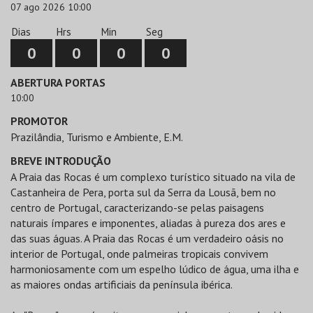
07 ago 2026 10:00
Dias
Hrs
Min
Seg
0
0
0
0
ABERTURA PORTAS
10:00
PROMOTOR
Prazilândia, Turismo e Ambiente, E.M.
BREVE INTRODUÇÃO
A Praia das Rocas é um complexo turístico situado na vila de
Castanheira de Pera, porta sul da Serra da Lousã, bem no
centro de Portugal, caracterizando-se pelas paisagens
naturais ímpares e imponentes, aliadas à pureza dos ares e
das suas águas. A Praia das Rocas é um verdadeiro oásis no
interior de Portugal, onde palmeiras tropicais convivem
harmoniosamente com um espelho lúdico de água, uma ilha e
as maiores ondas artificiais da península ibérica.