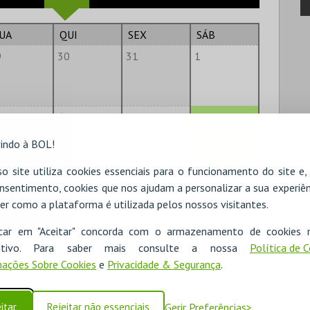
UA
QUI
SEX
SÁB
9
30
31
1
6
7
8
10:30
16:00
indo à BOL!
o site utiliza cookies essenciais para o funcionamento do site e
2
13
14
15
nsentimento, cookies que nos ajudam a personalizar a sua experiên
10:30
16:00
er como a plataforma é utilizada pelos nossos visitantes.
icar em "Aceitar" concorda com o armazenamento de cookies 
9
20
21
22
ositivo. Para saber mais consulte a nossa
Política de 
10:30
ações Sobre Cookies
e
Privacidade & Segurança
16:00
.
6
27
28
29
itar
Rejeitar não essenciais
Gerir Preferências