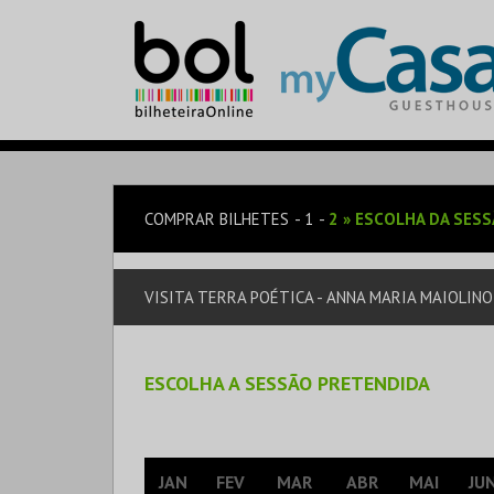
COMPRAR BILHETES
1
2
»
ESCOLHA DA SES
VISITA TERRA POÉTICA - ANNA MARIA MAIOLIN
ESCOLHA A SESSÃO PRETENDIDA
JAN
FEV
MAR
ABR
MAI
JU