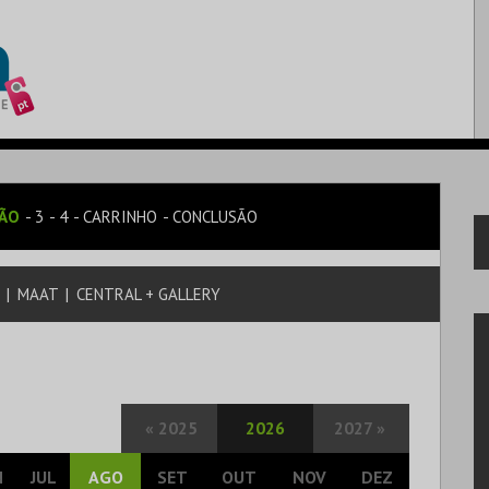
SÃO
3
4
CARRINHO
CONCLUSÃO
O
|
MAAT
|
CENTRAL + GALLERY
«
2025
2026
2027
»
N
JUL
AGO
SET
OUT
NOV
DEZ