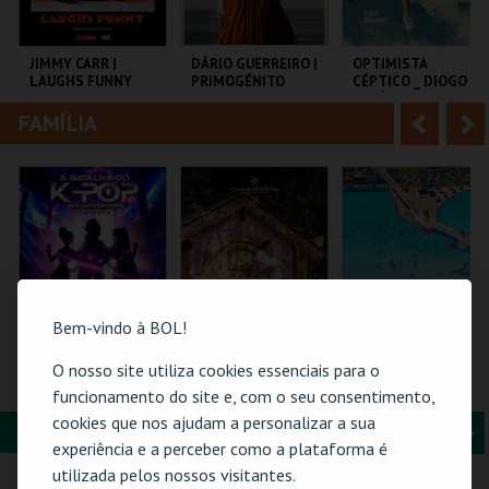
i
n
o
t
JIMMY CARR |
DÁRIO GUERREIRO |
OPTIMISTA
LAUGHS FUNNY
PRIMOGÉNITO
CÉPTICO _ DIOGO
r
e
BATÁGUAS | STAND
UP
FAMÍLIA
A
S
COLISEU DE LISBOA
TEATRO DAS
C.CULTURAL CALDAS
FIGURAS
RAINHA
n
e
t
g
MAIS INFO
MAIS INFO
MAIS INFO
e
u
COMPRAR
COMPRAR
COMPRAR
r
i
i
n
Bem-vindo à BOL!
o
t
O nosso site utiliza cookies essenciais para o
A BATALHA DO K-
ERA UMA VEZ… D.
PRAIA DAS ROCAS -
POP EM CONCERTO
TERESA
SOMBRAS 2026
funcionamento do site e, com o seu consentimento,
r
e
(TRIBUTO) | PÓVOA
cookies que nos ajudam a personalizar a sua
DE VARZIM
FORMAÇÃO & EDUCAÇÃO
A
S
PÓVOA ARENA.
SANTA MARIA DA
PRAIA DAS ROCAS
experiência e a perceber como a plataforma é
FEIRA
n
e
utilizada pelos nossos visitantes.