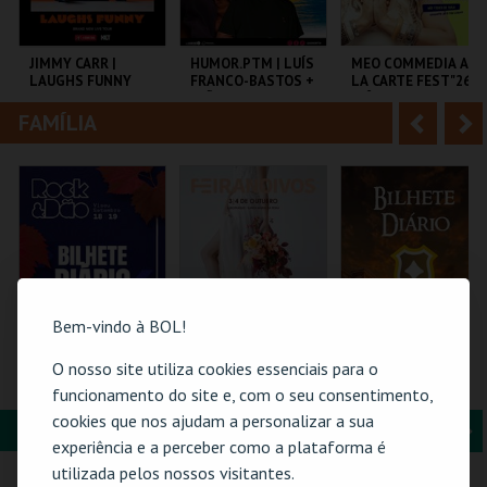
i
n
o
t
JIMMY CARR |
HUMOR.PTM | LUÍS
MEO COMMEDIA A
LAUGHS FUNNY
FRANCO-BASTOS +
LA CARTE FEST"26 |
r
e
JOÃO PEDRO
INÊS AIRES
PEREIRA
PEREIRA |
FAMÍLIA
A
S
NAMASTÊ
COLISEU DE LISBOA
TEMPO
COLISEU DE LISBOA
n
e
t
g
MAIS INFO
MAIS INFO
MAIS INFO
e
u
COMPRAR
COMPRAR
COMPRAR
r
i
i
n
Bem-vindo à BOL!
o
t
O nosso site utiliza cookies essenciais para o
ROCK & DÃO | 18
FEIRANOIVOS
FEIRA MEDIEVAL DE
SETEMBRO
SILVES 2026 -
funcionamento do site e, com o seu consentimento,
r
e
BILHETE DIÁRIO
cookies que nos ajudam a personalizar a sua
FORMAÇÃO & EDUCAÇÃO
A
S
VISEU
EUROPARQUE
CENTRO HISTÓRICO
experiência e a perceber como a plataforma é
SILVES
n
e
utilizada pelos nossos visitantes.