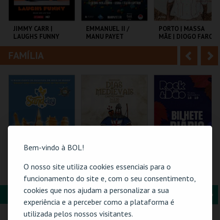
i
n
o
t
JIMMY CARR |
EMMANUEL II /
PORTO | MASSA
LAUGHS FUNNY
MANU PAYET
MÃE | DIOGO FARO
r
e
FAMÍLIA
A
S
COLISEU DE LISBOA
CAPITÓLIO.
TEATRO HELENA SÁ
E COSTA
n
e
t
g
MAIS INFO
MAIS INFO
MAIS INFO
e
u
COMPRAR
COMPRAR
COMPRAR
r
i
i
n
Bem-vindo à BOL!
o
t
O nosso site utiliza cookies essenciais para o
SAND CITY – O
BILHETE
ROCK & DÃO | 18
MAIOR PARQUE DE
COMPLETO- INCLUI
SETEMBRO
funcionamento do site e, com o seu consentimento,
r
e
ESCULTURAS EM
CASTELO | DIAS
cookies que nos ajudam a personalizar a sua
AREIA DO MUNDO
MEDIEVAIS EM
FORMAÇÃO & EDUCAÇÃO
A
S
CASTRO MARIM
SAND CITY
VILA DE CASTRO
VISEU
experiência e a perceber como a plataforma é
2026
MARIM
n
e
utilizada pelos nossos visitantes.