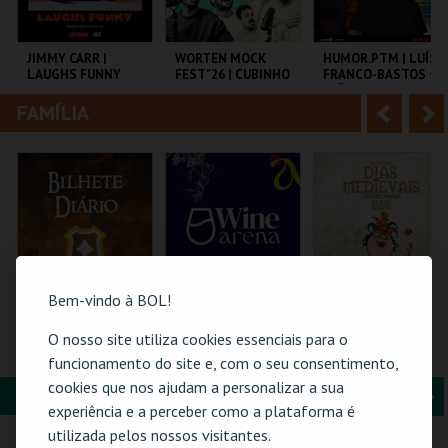
i
n
o
t
JIMMY CARR |
WORTEN MOCK
HUMOR.PTM | LUÍS
LAUGHS FUNNY
FEST"26 | CUBINHO
FRANCO-BASTOS +
r
e
JOÃO PEDRO
PEREIRA
FAMÍLIA
A
S
COLISEU DE LISBOA
CINEMA SÃO JORGE .
TEMPO
n
e
t
g
MAIS INFO
MAIS INFO
MAIS INFO
e
u
COMPRAR
COMPRAR
COMPRAR
r
i
i
n
Bem-vindo à BOL!
o
t
O nosso site utiliza cookies essenciais para o
FEIRA MEDIEVAL DE
WINE ARENA 2026 |
PASSE 5 DIAS
SILVES 2026 -
DIÁRIO
(MERCADO +
funcionamento do site e, com o seu consentimento,
r
e
BILHETE DIÁRIO
CASTELO) | DIAS
cookies que nos ajudam a personalizar a sua
MEDIEVAIS EM
FORMAÇÃO & EDUCAÇÃO
A
S
CASTRO MARIM
CENTRO HISTÓRICO
PÓVOA ARENA.
VILA DE CASTRO
experiência e a perceber como a plataforma é
2026
SILVES
MARIM
n
e
utilizada pelos nossos visitantes.