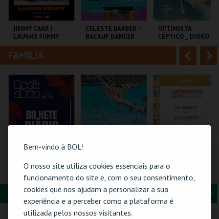
i
n
o
t
JIMMY CARR |
CELESTE BARBER –
OPTIMISTA
LAUGHS FUNNY
BACKUP DANCER
CÉPTICO _ DIOGO
r
e
BATÁGUAS | STAND
UP
FAMÍLIA
A
S
COLISEU DE LISBOA
AULA MAGNA
C.CULTURAL CALDAS
RAINHA
n
e
t
g
MAIS INFO
MAIS INFO
MAIS INFO
e
u
COMPRAR
COMPRAR
COMPRAR
r
i
i
n
Bem-vindo à BOL!
o
t
O nosso site utiliza cookies essenciais para o
ROCK & DÃO | 18
PRAIA DAS ROCAS -
61ª FEIRA DE
SETEMBRO
ENTRADAS 2026
ARTESANATO DO
funcionamento do site e, com o seu consentimento,
r
e
ESTORIL
cookies que nos ajudam a personalizar a sua
FORMAÇÃO & EDUCAÇÃO
A
S
VISEU
PRAIA DAS ROCAS
FIARTIL
experiência e a perceber como a plataforma é
n
e
utilizada pelos nossos visitantes.